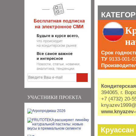
КАТЕГОР
Кр
на
Срок годност
ТУ
9133-001-0
Производите
Кондитерская
394065, г. Вор
УЧАСТНИКИ ПРОЕКТА
+7 (4732) 20-5
knyazev1999@
www.knyazev-
Круассан