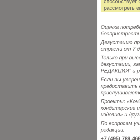
способствует 
рассмотреть ег
Оценка потреб
беспристрастн
Дегустацию пр
отрасли от 7 д
Только при вы
дегустации, з
РЕДАКЦИИ" и р
Если вы уверен
предоставить е
прислушивают
Проекты: «Конд
кондитерские и
изделия» и друг
По вопросам у
редакции:
+7 (495) 789-4