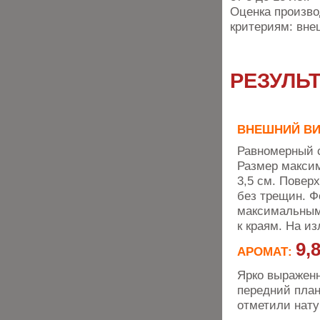
Оценка произв
критериям: вне
РЕЗУЛЬ
ВНЕШНИЙ ВИ
Равномерный с
Размер максим
3,5 см. Повер
без трещин. Ф
максимальным
к краям. На и
9,
АРОМАТ:
Ярко выражен
передний план
отметили нату