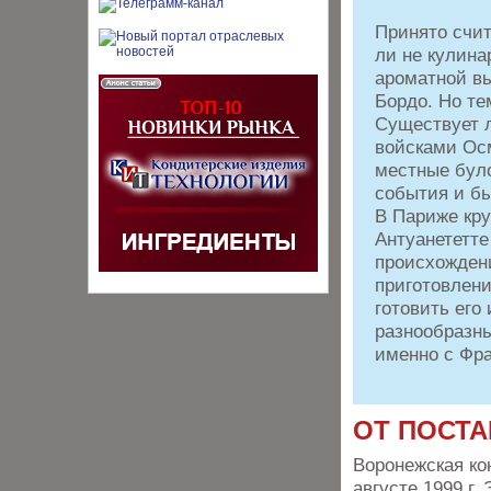
Принято счит
ли не кулина
ароматной вы
Бордо. Но те
Существует л
войсками Ос
местные було
события и б
В Париже кру
Антуанететте
происхожден
приготовлени
готовить его
разнообразны
именно с Фр
ОТ ПОСТ
Воронежская ко
августе 1999 г