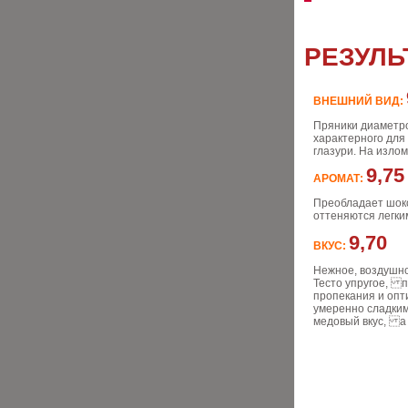
РЕЗУЛЬ
ВНЕШНИЙ ВИД:
Пряники диаметро
характерного для
глазури. На излом
9,75
АРОМАТ:
Преобладает шоко
оттеняются легки
9,70
ВКУС:
Нежное, воздушно
Тесто упругое, п
пропекания и опти
умеренно сладким
медовый вкус, а 