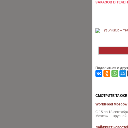
ЗАКАЗОВ В ТЕЧЕНИ
Поделиться с дру
CМОТРИТЕ ТАКЖЕ
WorldFood Moscow 
С 15 по 18 сентяб
Moscow — крупнейш
Дайджест новостей