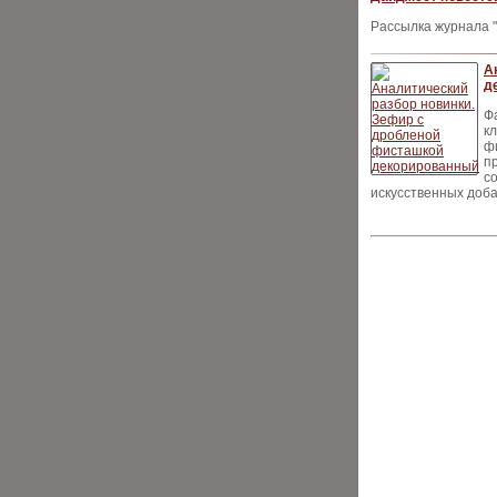
Рассылка журнала "
А
д
Ф
к
ф
п
с
искусственных доба