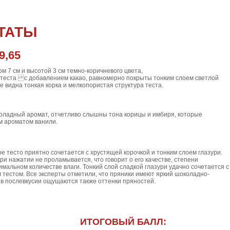
ТАТЫ
9,65
м 7 см и высотой 3 см темно-коричневого цвета,
 теста с добавлением какао, равномерно покрыты тонким слоем светлой
е видна тонкая корка и мелкопористая структура теста.
ладный аромат, отчетливо слышны тона корицы и имбиря, которые
м ароматом ванили.
е тесто приятно сочетается с хрустящей корочкой и тонким слоем глазури.
ри нажатии не проламывается, что говорит о его качестве, степени
мальном количестве влаги. Тонкий слой сладкой глазури удачно сочетается с
 тестом. Все эксперты отметили, что пряники имеют яркий шоколадно-
в послевкусии ощущаются также оттенки пряностей.
ИТОГОВЫЙ БАЛЛ: