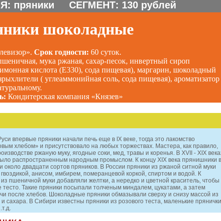
Я: пряники СЕГМЕНТ: 130 рублей
яники
шоколадные
левизор».
Срок годности:
60 суток.
пшеничная, мука ржаная, сахар-песок, инвертный сироп
лимонная кислота (Е330), сода пищевая), маргарин, шоколадный
зрыхлители ( углеаммонийная соль, сода пищевая), ароматизатор
туральному.
ь:
Кондитерская компания «Князев»
Руси впервые пряники начали печь еще в IX веке, тогда это лакомство
вым хлебом» и присутствовало на любых торжествах. Мастера, как правило,
оизводстве ржаную муку, ягодные соки, мед, травы и коренья. В XVII - XIX века
ыло распространенным народным промыслом. К концу XIX века прянишники 
и около двадцати сортов пряников. В России пряники из ржаной ситной муки
 гвоздикой, анисом, имбирем, померанцевой коркой, спиртом и водой. К
 из пшеничной муки добавляли желтки, а нередко и цветной краситель, чтобы
е тесто. Такие пряники посыпали толченым миндалем, цукатами, а затем
чи после хлебов. Шоколадные пряники обмазывали сверху и снизу массой из
 и сахара. В Сибири известны пряники из розового теста, маленькие пряничк
т.д.