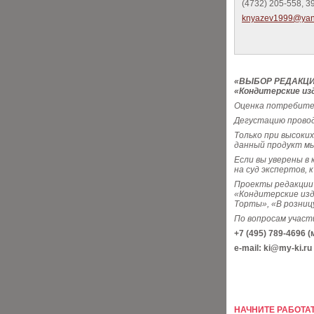
(4732) 205-558, 3
knyazev1999@yan
«ВЫБОР РЕДАКЦИИ»
«Кондитерские изд
Оценка потребител
Дегустацию провод
Только при высоки
данный продукт м
Если вы уверены в
на суд экспертов, 
Проекты редакции 
«Кондитерские изд
Торты», «В розницу
По вопросам участ
+7 (495) 789-4696 
e-mail: ki@my-ki.ru
НАЧНИТЕ РАБОТАТ