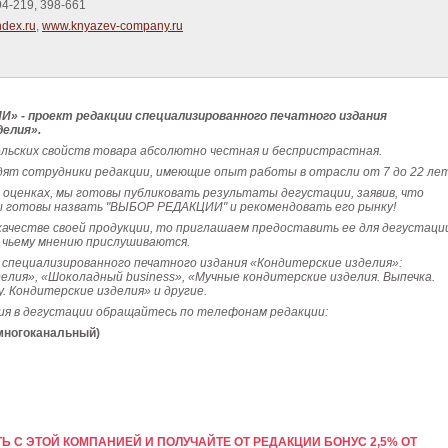
94-219, 398-661
dex.ru
,
www.knyazev-company.ru
 - проект редакции специализированного печатного издания
елия»​.
ьских свойств товара абсолютно честная и беспристрастная.
ят сотрудники редакции, имеющие опыт работы в отрасли от 7 до 22 лет
х оценках, мы готовы публиковать результаты
дегустации, заявив, что
ы готовы назвать "ВЫБОР РЕДАКЦИИ" и рекомендовать его рынку!
 качестве своей продукции, то приглашаем предоставить ее для дегустаци
к чьему мнению прислушиваются.
специализированного печатного издания «Кондитерские изделия»
:
елия», «Шоколадный business», «Мучные кондитерские изделия. Выпечка.
. Кондитерские изделия» и другие.
ия в дегустации обращайтесь по телефонам редакции:
(многоканальный)
Ь С ЭТОЙ КОМПАНИЕЙ И ПОЛУЧАЙТЕ ОТ РЕДАКЦИИ БОНУС 2,5% ОТ