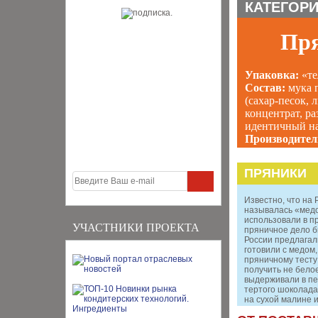
КАТЕГОРИ
Пр
Упаковка:
«те
Состав:
мука 
(сахар-песок, 
концентрат, ра
идентичный на
Производител
ПРЯНИКИ
Известно, что на 
называлась «медо
использовали в пр
УЧАСТНИКИ ПРОЕКТА
пряничное дело б
России предлагал
готовили с медом,
пряничному тесту
получить не бело
выдерживали в пе
тертого шоколада
на сухой малине и.