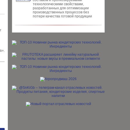
составом и прогнозируемыми
технологическими свойствами,
разработанных для опти­мизации
производственных процес­сов без
потери качества готовой про­дукции
т
а».