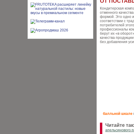
ОТ ПОСТАВ
Кондитерская комп
отменного качеств
формой. Это одно 
соответствии с тра
потребителей этого
профессионалы ком
берут их «в оборот
качества продукци
без добавления уси
балльной шкале
Читайте так
апельсинового п