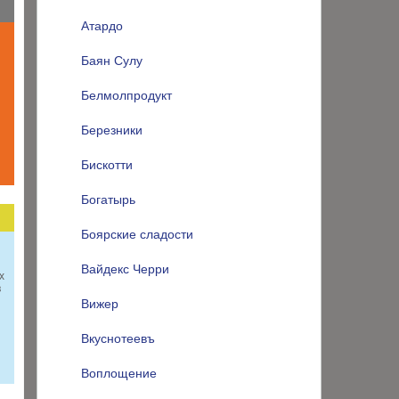
Атардо
Баян Сулу
Белмолпродукт
Березники
Бискотти
Богатырь
Боярские сладости
Вайдекс Черри
х
в
Вижер
Вкуснотеевъ
и
Воплощение