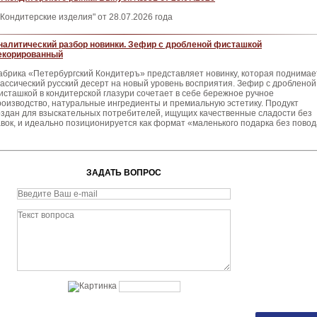
Кондитерские изделия" от 28.07.2026 года
налитический разбор новинки. Зефир с дробленой фисташкой
екорированный
абрика «Петербургский Кондитеръ» представляет новинку, которая поднимае
лассический русский десерт на новый уровень восприятия. Зефир с дробленой
исташкой в кондитерской глазури сочетает в себе бережное ручное
роизводство, натуральные ингредиенты и премиальную эстетику. Продукт
оздан для взыскательных потребителей, ищущих качественные сладости без
вок, и идеально позиционируется как формат «маленького подарка без повод
ЗАДАТЬ ВОПРОС