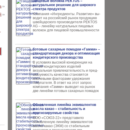
Пищевые волокна PEKTOS –
натуральное решение для широкого
а
››
спектра продуктов
Компания «Ингредиенты. Развитие» вы­
й
››
водит на российский рынок продукцию
швей­царского производителя PEKTOS
AG – ли­нейку натуральных пищевых
волокон для пи­щевой промышленности
Готовые сахарные помадки «Гамми» –
стандартизация декора и оптимизация
кондитерского производства
В условиях высокой кон­куренции на
рынке конди­терских изделий
визуальная привлекательность и пред­
сказуемость качества ста­новятся
ключевыми факто­рами удержания
покупателя. В ответ на этот запрос
компания «Гамми» выводит на рынок
две линейки готовых сахарных помадок
Обновленная линейка эквивалентов
масла какао – стабильность и
прогнозируемые свойства
ООО «СОЮЗ-22» представило
обновлен­ную линейку эквивалентов
масла ка­као (ЭКМ) со стабильным