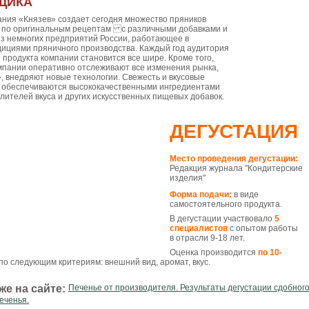
ЩИКА
ания «Князев» создает сегодня множество пряников
а по оригинальным рецептам с различными добавками и
из немногих предприятий России, работающее в
дициями пряничного производства. Каждый год аудитория
 продукта компании становится все шире. Кроме того,
пании оперативно отслеживают все изменения рынка,
», внедряют новые технологии. Свежесть и вкусовые
и обеспечиваются высококачественными ингредиентами
лителей вкуса и других искусственных пищевых добавок.
ДЕГУСТАЦИЯ
Место проведения дегустации:
Редакция журнала "Кондитерские
изделия"
Форма подачи:
в виде
самостоятельного продукта.
В дегустации участвовало
5
специалистов
с опытом работы
в отрасли 9-18 лет.
Оценка производится
по 10-
по следующим критериям: внешний вид, аромат, вкус.
же на сайте:
Печенье от производителя. Результаты дегустации сдобног
еченья.