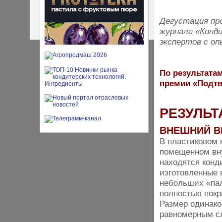
Дегустация про
журнала «Конди
экспертов с оп
По результатам
премии «Подтв
РЕЗУЛЬТ
ВНЕШНИЙ В
В пластиковом 
помещенном вну
находятся конд
изготовленные 
небольших «пал
полностью покр
Размер одинаков
равномерным сл