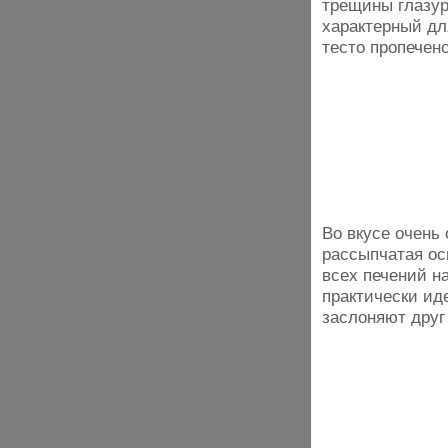
трещины глазур
характерный дл
тесто пропечен
Во вкусе очень
рассыпчатая ос
всех печений н
практически ид
заслоняют друг 