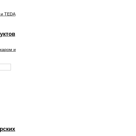
 и TEDA
уктов
ахаром и
ерских