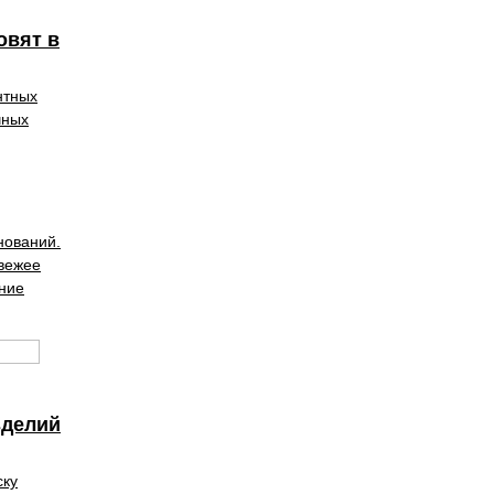
овят в
нтных
чных
нований.
свежее
ение
зделий
ску