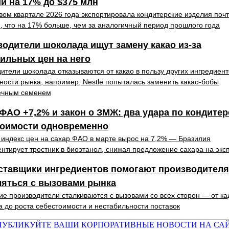
й на 17% до $375 млн
вом квартале 2026 года экспортировала кондитерские изделия почт
, что на 17% больше, чем за аналогичный период прошлого года
одители шоколада ищут замену какао из-за
ильных цен на него
ители шоколада отказываются от какао в пользу других ингредиент
ности рынка, например, Nestle попыталась заменить какао-бобы
ечным семенем
ФАО +7,2% и закон о ЗМЖ: два удара по кондитер
тоимости одновременно
индекс цен на сахар ФАО в марте вырос на 7,2% — Бразилия
нтирует тростник в биоэтанол, снижая предложение сахара на экс
оставщики ингредиентов помогают производител
ляться с вызовами рынка
ие производители сталкиваются с вызовами со всех сторон — от ка
 до роста себестоимости и нестабильности поставок