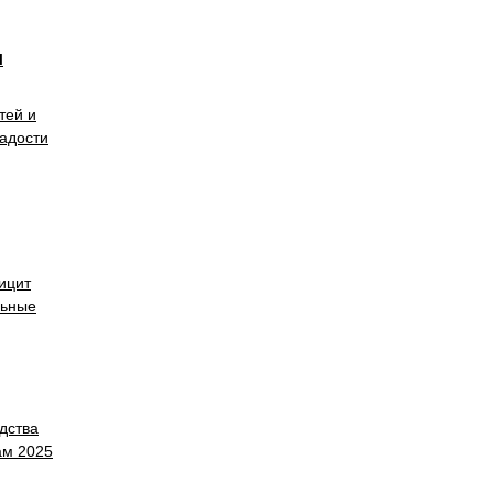
и
тей и
радости
ицит
льные
дства
ам 2025