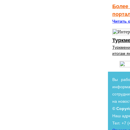
Более 
порта
Читать с
Туркме
Туркмени
итогам я
Вы рабо
информа
сотрудни
на новос
© Copyri
Наш адре
Тел: +7 (