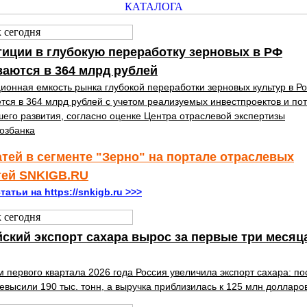
иции в глубокую переработку зерновых в РФ
аются в 364 млрд рублей
ионная емкость рынка глубокой переработки зерновых культур в Р
тся в 364 млрд рублей с учетом реализуемых инвестпроектов и по
его развития, согласно оценке Центра отраслевой экспертизы
озбанка
атей в сегменте "Зерно" на портале отраслевых
тей SNKIGB.RU
татьи на https://snkigb.ru >>>
ский экспорт сахара вырос за первые три месяц
м первого квартала 2026 года Россия увеличила экспорт сахара: по
евысили 190 тыс. тонн, а выручка приблизилась к 125 млн долларо