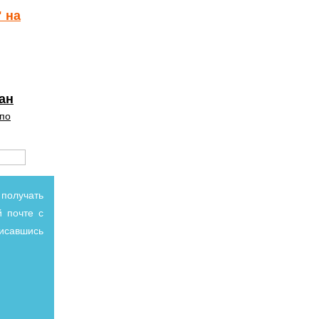
 на
ан
 по
получать
 почте с
писавшись