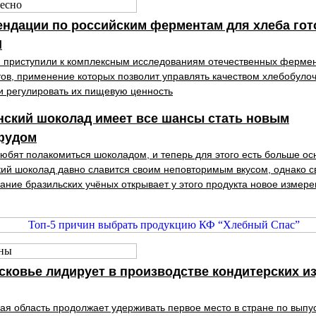
ндации по российским ферментам для хлеба гот
П
 приступили к комплексным исследованиям отечественных ферме
ов, применение которых позволит управлять качеством хлебобуло
и регулировать их пищевую ценность
нский шоколад имеет все шансы стать новым
фудом
юбят полакомиться шоколадом, и теперь для этого есть больше ос
ий шоколад давно славится своим неповторимым вкусом, однако 
ание бразильских учёных открывает у этого продукта новое измер
ковье лидирует в производстве кондитерских и
ая область продолжает удерживать первое место в стране по выпу