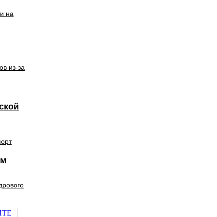
и на
ов из-за
ской
порт
ям
дрового