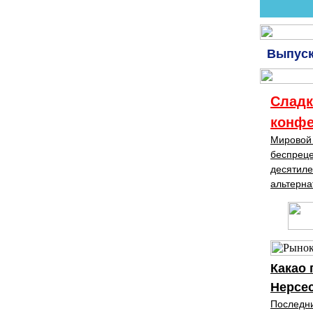
Выпуск
Сладк
конфе
Мировой 
беспреце
десятиле
альтерна
Какао 
Нерсе
Последни