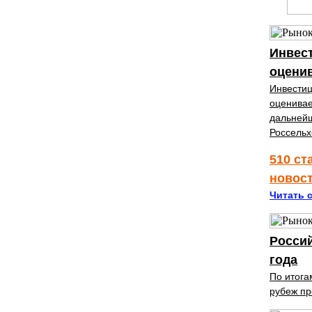
Инвест
оценив
Инвестиц
оценивае
дальнейш
Россельх
510 ст
новос
Читать с
Россий
года
По итога
рубеж пр