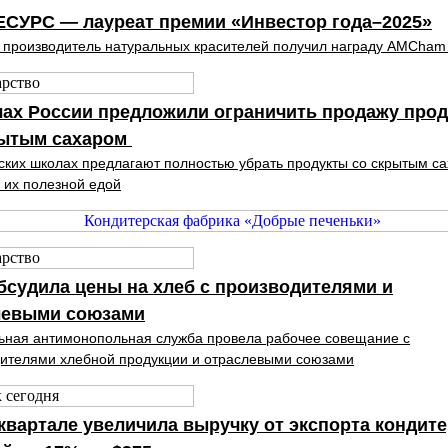
ЕСУРС — лауреат премии «Инвестор года–2025»
производитель натуральных красителей получил награду AMCham
ах России предложили ограничить продажу прод
рытым сахаром
ских школах предлагают полностью убрать продукты со скрытым с
 их полезной едой
судила цены на хлеб с производителями и
левыми союзами
ная антимонопольная служба провела рабочее совещание с
ителями хлебной продукции и отраслевыми союзами
 квартале увеличила выручку от экспорта кондит