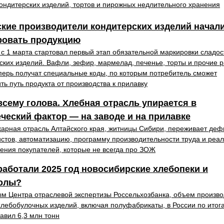
ондитерских изделий, тортов и пирожных недлительного хранения
кие производители кондитерских изделий начал
ровать продукцию
 с 1 марта стартовал первый этап обязательной маркировки сладос
ских изделий. Вафли, зефир, мармелад, печенье, торты и прочие 
перь получат специальные коды, по которым потребитель сможет
ть путь продукта от производства к прилавку
сему голова. Хлебная отрасль упирается в
ческий фактор — на заводе и на прилавке
арная отрасль Алтайского края, житницы Сибири, переживает деф
стов, автоматизацию, программу производительности труда и реа
ения покупателей, которые не всегда про ЗОЖ
работали 2025 год новосибирские хлебопеки и
олы?
м Центра отраслевой экспертизы Россельхозбанка, объем произво
хлебобулочных изделий, включая полуфабрикаты, в России по итог
тавил 6,3 млн тонн