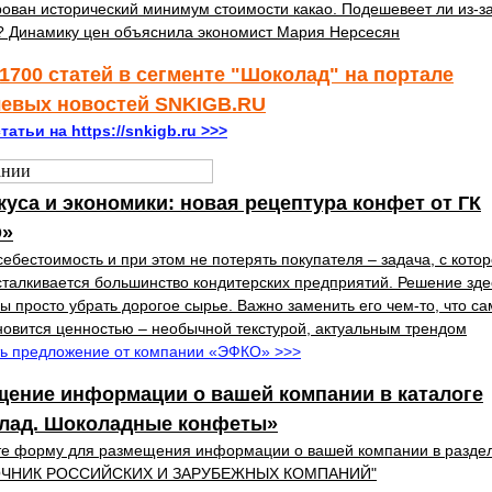
ован исторический минимум стоимости какао. Подешевеет ли из-за
 Динамику цен объяснила экономист Мария Нерсесян
1700 статей в сегменте "Шоколад" на портале
левых новостей SNKIGB.RU
татьи на https://snkigb.ru >>>
куса и экономики: новая рецептура конфет от ГК
»
себестоимость и при этом не потерять покупателя – задача, с кото
сталкивается большинство кондитерских предприятий. Решение зде
бы просто убрать дорогое сырье. Важно заменить его чем-то, что са
новится ценностью – необычной текстурой, актуальным трендом
ь предложение от компании «ЭФКО» >>>
щение информации о вашей компании в каталоге
лад. Шоколадные конфеты»
те форму для размещения информации о вашей компании в разде
ОЧНИК РОССИЙСКИХ И ЗАРУБЕЖНЫХ КОМПАНИЙ"