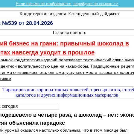
Если письмо не отображается, перейдите по ссылке >>
 №539 от 28.04.2026
ий бизнес на грани: привычный шоколад в
тах навсегда уходит в прошлое
рынок кондитерских изделий переживает тектонический сдвиг, выз
дентной волатильностью цен на какао-бобы. Традиционные рецеп
тиями считавшиеся эталонными, уступают место высокотехнологи
тивам
подешевело в четыре раза, а шоколад – нет: экон
сян объяснила парадокс
й урожай оказался настолько обильным, что в этом месяце был