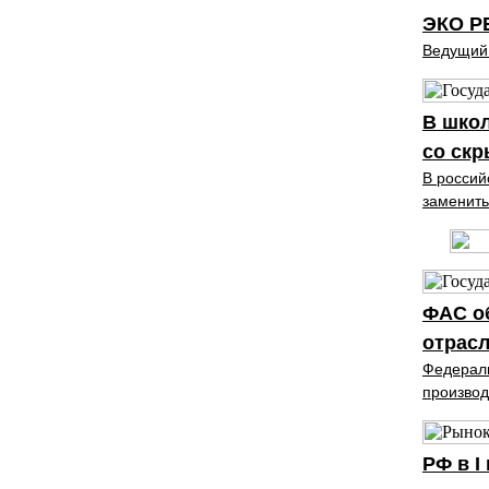
ЭКО Р
Ведущий 
В школ
со ск
В россий
заменить
ФАС об
отрас
Федераль
производ
РФ в I