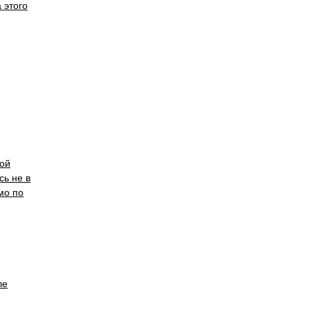
 этого
рой
сь не в
мо по
ле