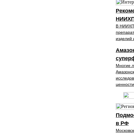
Рекоме
НИИХ
В НИИХП
препарат
изделий 
Амазо
супер
Многие л
Амазонск
исследов
ценности
Подмос
в РФ
Московск