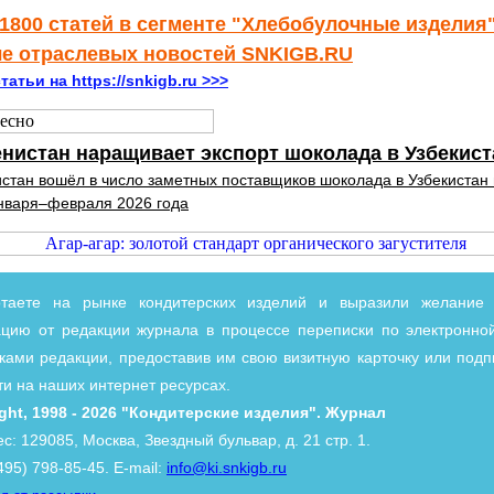
1800 статей в сегменте "Хлебобулочные изделия"
ле отраслевых новостей SNKIGB.RU
татьи на https://snkigb.ru >>>
нистан наращивает экспорт шоколада в Узбекист
стан вошёл в число заметных поставщиков шоколада в Узбекистан
нваря–февраля 2026 года
таете на рынке кондитерских изделий и выразили желание 
цию от редакции журнала в процессе переписки по электронной
ками редакции, предоставив им свою визитную карточку или под
ти на наших интернет ресурсах.
ght, 1998 - 2026 "Кондитерские изделия". Журнал
с: 129085, Москва, Звездный бульвар, д. 21 стр. 1.
495) 798-85-45. E-mail:
info@ki.snkigb.ru