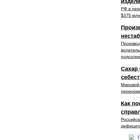
издели
РФ в пер
$375 млн
Произв
нестаб
Производ
волатиль
подсолн
Сахар 
себес
Мировой 
переорие
Как п
справ
Российск
дефицита