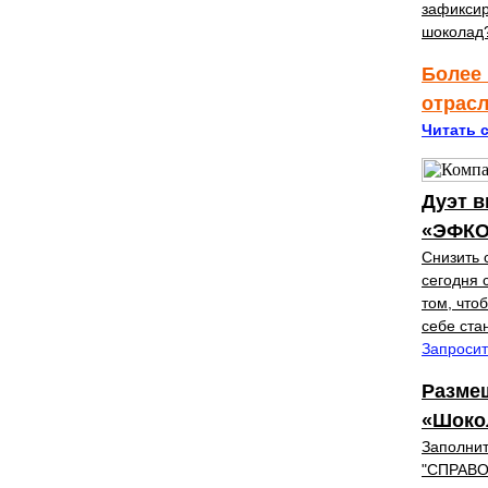
зафиксир
шоколад?
Более 
отрас
Читать с
Дуэт в
«ЭФКО
Снизить 
сегодня 
том, что
себе ста
Запросит
Разме
«Шоко
Заполни
"СПРАВ