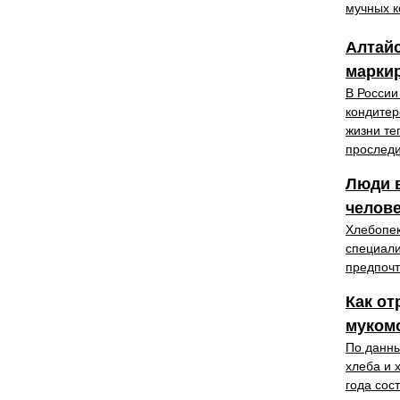
мучных к
Алтайс
марки
В России
кондитер
жизни те
проследи
Люди в
челове
Хлебопек
специали
предпочт
Как от
муком
По данны
хлеба и 
года сос