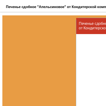
Печенье сдобное "Апельсиновое" от Кондитерской комп
Печенье сдо
от
Кондитерско