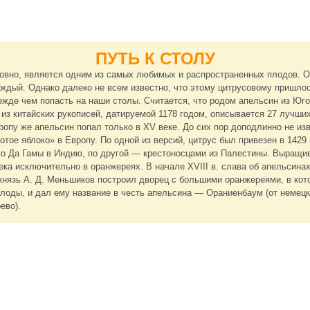
ПУТЬ К СТОЛУ
овно, является одним из самых любимых и распространенных плодов. О 
аждый. Однако далеко не всем известно, что этому цитрусовому пришло
ежде чем попасть на наши столы. Считается, что родом апельсин из Юг
й из китайских рукописей, датируемой 1178 годом, описывается 27 лучши
ропу же апельсин попал только в XV веке. До сих пор доподлинно не изв
отое яблоко» в Европу. По одной из версий, цитрус был привезен в 1429 
о Да Гамы в Индию, по другой — крестоносцами из Палестины. Выращи
века исключительно в оранжереях. В начале XVIII в. слава об апельсина
. князь А. Д. Меньшиков построил дворец с большими оранжереями, в кот
лоды, и дал ему название в честь апельсина — Ораниенбаум (от немец
ево).