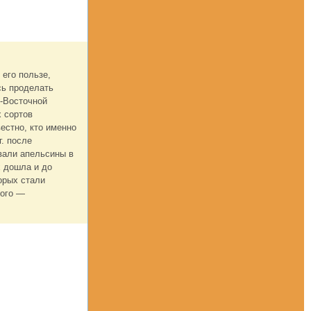
его пользе,
сь проделать
о-Восточной
х сортов
естно, кто именно
г. после
вали апельсины в
х дошла и до
орых стали
кого —