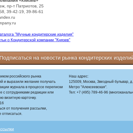
компания «Князев»
еж, пр-т Патриотов, 25
58, 39-42-19, 39-86-61
ndex.ru
mpany.ru
каталога "Мучные кондитерские изделия"
атьи о Кондитерской компании "Князев"
Подписаться на новости рынка кондитерских издели
ником российского рынка
Наш адрес:
ий и выразили желание получать
125009, Москва, Звездный бульвар, д. 
кции журнала в процессе переписки
Метро "Алексеевская".
те с сотрудниками редакции или
Тел: +7 (495) 789-46-96 (многоканаль
ю визитную карточку.
016
ься от получения рассылки,
е отписаться.
ассылки