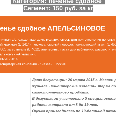
Категория:
печенье
сдобное
Сегмент: 150 руб. за кг
ченье сдобное АПЕЛЬСИНОВОЕ
ичная в/с, сахар, маргарин, меланж, смесь для приготовления печенья 
 крахмал (Е 1414), глюкоза, сырный порошок, желирующий агант (Е 450,
30), загуститель (Е 401)), апельсины, паста для взбивания, разрыхлите
альному - «Апельсин».
406516-2014.
ондитерская компания «Князев». Россия.
Дата дегустации: 26 марта 2015 г. Место: 
журнала «Кондитерские изделия». Форма по
самостоятельного продукта.
В дегустации участвовало 5 специалисто
работы в отрасли от 8 до 19 лет.
Оценка производилась по 10-балльной шкал