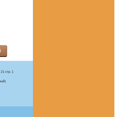
й
21 стр. 1
ный)