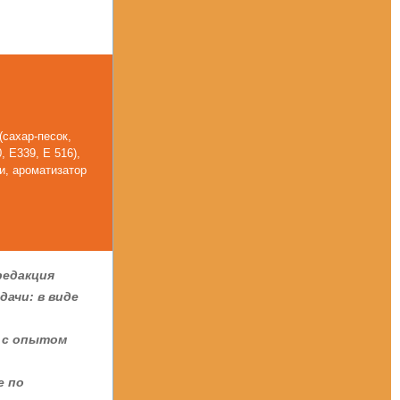
(сахар-песок,
 Е339, Е 516),
ли, ароматизатор
редакция
дачи: в виде
в с опытом
е по