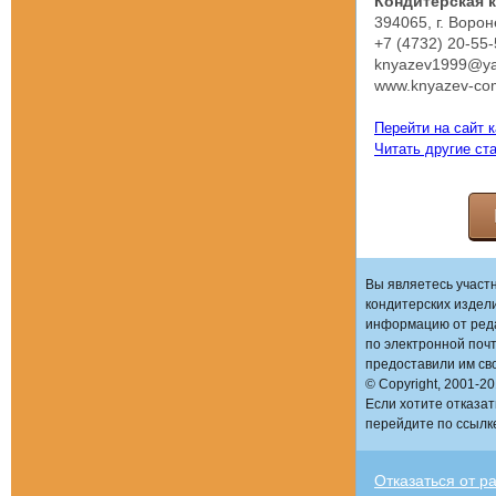
Кондитерская 
394065, г. Ворон
+7 (4732) 20-55-
knyazev1999@ya
www.knyazev-co
Перейти на сайт 
Читать другие ст
Вы являетесь участ
кондитерских издел
информацию от реда
по электронной поч
предоставили им сво
© Copyright, 2001-2
Если хотите отказат
перейдите по ссылк
Отказаться от р