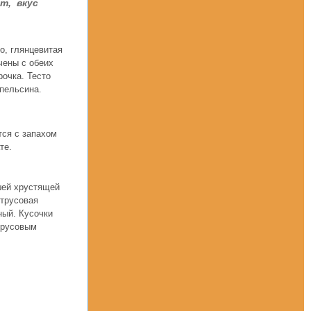
т, вкус
о, глянцевитая
чены с обеих
рочка. Тесто
пельсина.
тся с запахом
те.
шей хрустящей
итрусовая
ный. Кусочки
трусовым