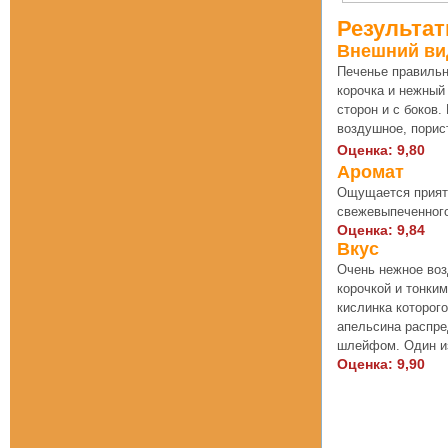
Результат
Внешний ви
Печенье правильн
корочка и нежный
сторон и с боков.
воздушное, порис
Оценка: 9,80
Аромат
Ощущается приятн
свежевыпеченного
Оценка: 9,84
Вкус
Очень нежное воз
корочкой и тонки
кислинка которог
апельсина распре
шлейфом. Один из
Оценка: 9,90