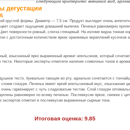
следующим критериям: внешний вид, арома
ы дегустации
д
ой круглой формы. Диаметр — 7,5 см. Продукт выглядит очень аппетитн
 цвет создают ощущение домашней выпечки. Печенья равномерно пропе
 Цвет поверхности ровный, слегка глянцевый. На изломе видна тонкая ко
тое с достаточным количеством ярких оранжевых вкраплений кусочков а
ый, изысканный ярко выраженный аромат апельсинов, который сочетае
 теста. Некоторые эксперты отметили наличие сливочных тонов в арома
душное тесто, буквально тающее во рту, идеально сочетается с тончай
м слоем глазури. Печенье имеет яркий апельсиновый вкус, изысканная ц
о очень гармонирует с чуть сладковатым тестом. Слой глазури оптималь
делены равномерно по всему печенью. Послевкусие яркое, свежее с ци
 экспертов отметил в послевкусии выраженные сырные тона.
Итоговая оценка: 9.85