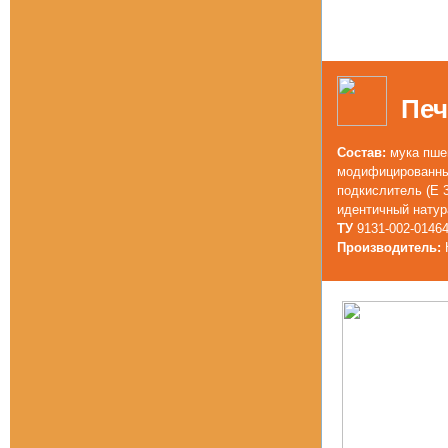
Пе
Состав:
мука пшен
модифицированный
подкислитель (Е 3
идентичный натур
ТУ
9131-002-0146
Производитель:
К