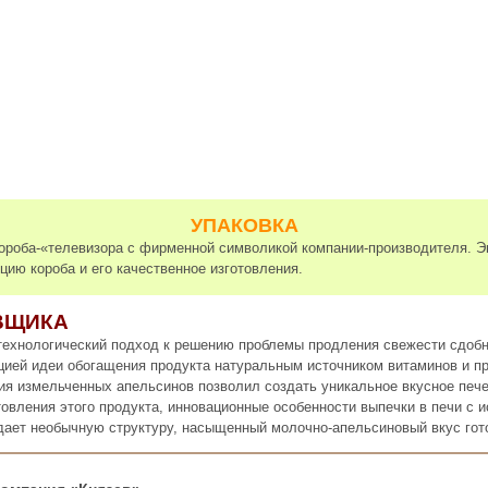
УПАКОВКА
короба-«телевизора с фирменной символикой компании-производителя. 
цию короба и его качественное изготовления.
ВЩИКА
ехнологический подход к решению проблемы продления свежести сдобн
цией идеи обогащения продукта натуральным источником витаминов и пр
ия измельченных апельсинов позволил создать уникальное вкусное пече
товления этого продукта, инновационные особенности выпечки в печи с 
дает необычную структуру, насыщенный молочно-апельсиновый вкус гот