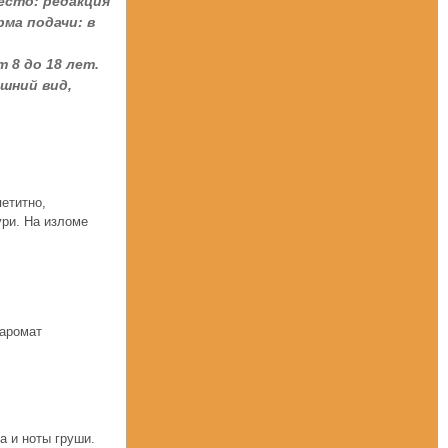
Место: редакция
ма подачи: в
 8 до 18 лет.
шний вид,
етитно,
ури. На изломе
 аромат
а и ноты груши.