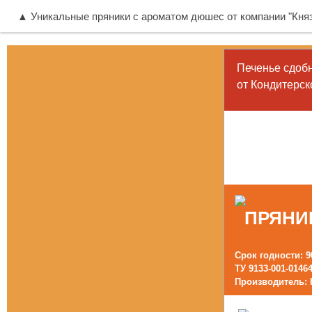
▲ Уникальные пряники с ароматом дюшес от компании "Княз
Печенье сдо
от
Кондитерск
ПРЯНИ
Срок годности: 9
ТУ 9133-001-0146
Производитель: 