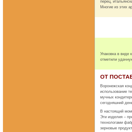
перец, итальянск
Многие из этих а
Упаковка в виде 
отметили удачную
ОТ ПОСТА
Воронежская конд
использование те
мучных кондитерс
сегодняшний день
В настоящий моме
Эти изделия – пр
технологами фабр
зерновые продукт