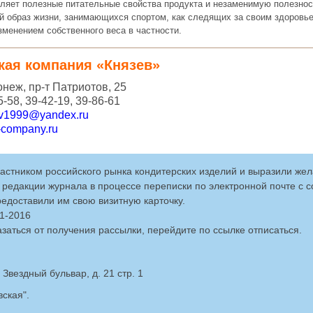
еляет полезные питательные свойства продукта и незаменимую полезнос
 образ жизни, занимающихся спортом, как следящих за своим здоровье
зменением собственного веса в частности.
кая компания «Князев»
онеж, пр-т Патриотов, 25
5-58, 39-42-19, 39-86-61
ev1999@yandex.ru
-company.ru
частником российского рынка кондитерских изделий и выразили же
редакции журнала в процессе переписки по электронной почте с 
едоставили им свою визитную карточку.
01-2016
азаться от получения рассылки, перейдите по ссылке отписаться.
 Звездный бульвар, д. 21 стр. 1
ская".