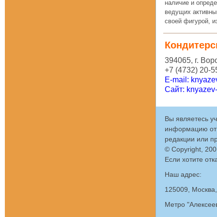
наличие и опред
ведущих активный
своей фигурой, и
Кондитерс
394065, г. Вор
+7 (4732) 20-5
E-mail: knyaz
Сайт: knyazev
Вы являетесь у
информацию от 
редакции или пр
© Copyright, 20
Если хотите отк
Наш адрес:
125009, Москва,
Метро "Алексеев