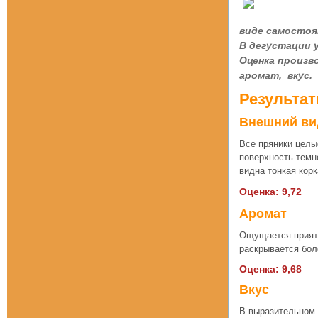
виде самостоя
В дегустации 
Оценка произв
аромат, вкус.
Результат
Внешний ви
Все пряники целы
поверхность темн
видна тонкая кор
Оценка: 9,72
Аромат
Ощущается приятн
раскрывается бол
Оценка: 9,68
Вкус
В выразительном 