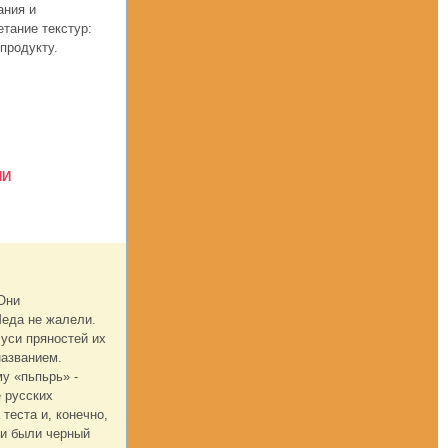
ания и
тание текстур:
 продукту.
ИИ
Они
Меда не жалели.
Руси пряностей их
названием.
у «пьпьрь» -
е русских
теста и, конечно,
ми были черный