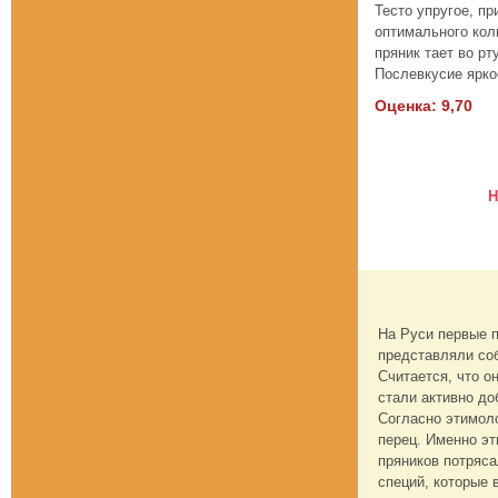
Тесто упругое, пр
оптимального кол
пряник тает во рт
Послевкусие ярко
Оценка: 9,70
Н
На Руси первые 
представляли соб
Считается, что о
стали активно до
Согласно этимоло
перец. Именно эт
пряников потряса
специй, которые