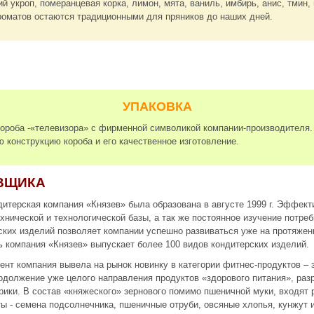
ий укроп, померанцевая корка, лимон, мята, ваниль, имбирь, анис, тмин, 
роматов остаются традиционными для пряников до наших дней.
УПАКОВКА
короба -«телевизора» с фирменной символикой компании-производителя.
 конструкцию короба и его качественное изготовление.
ВЩИКА
итерская компания «Князев» была образована в августе 1999 г. Эффект
хнической и технологической базы, а так же постоянное изучение потре
ких изделий позволяет компании успешно развиваться уже на протяжени
 компания «Князев» выпускает более 100 видов кондитерских изделий.
нт компания вывела на рынок новинку в категории фитнес-продуктов – 
одолжение уже целого направления продуктов «здорового питания», раз
ики. В состав «княжеского» зернового помимо пшеничной муки, входят
ы - семена подсолнечника, пшеничные отруби, овсяные хлопья, кунжут 