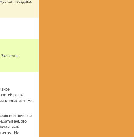
мускат, гвоздика.
 Эксперты
ивное
бностей рынка
и многих лет. На
зерновой печенье.
рабатываемого
 различные
и изюм. Их