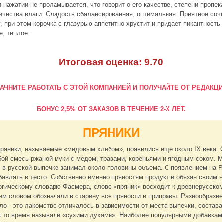
и нажатии не проламывается, что говорит о его качестве, степени пропек
ичества влаги. Сладость сбалансированная, оптимальная. Приятное соче
у, при этом корочка с глазурью аппетитно хрустит и придает пикантность
е, теплое.
Итоговая оценка: 9.70
АЧНИТЕ РАБОТАТЬ С ЭТОЙ КОМПАНИЕЙ И ПОЛУЧАЙТЕ ОТ РЕДАКЦ
БОНУС 2,5% ОТ ЗАКАЗОВ В ТЕЧЕНИЕ 2-Х ЛЕТ.
ПРЯНИКИ
пряники, называемые «медовым хлебом», появились еще около IX века. 
ой смесь ржаной муки с медом, травами, кореньями и ягодным соком. 
н в русской выпечке занимал около половины объема. С появлением на 
бавлять в тесто. Собственно именно пряностям продукт и обязан своим 
гическому словарю Фасмера, слово «пряник» восходит к древнерусском
им словом обозначали в старину все пряности и приправы. Разнообрази
ло - это лакомство отличалось в зависимости от места выпечки, состава 
 в то время называли «сухими духами». Наиболее популярными добавка