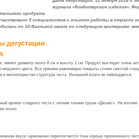
Дата дегустации: 22 ноября 2016 г. 
журнала «Кондитерские изделия». Фор
тельного продукта.
участвовало 5 специалистов с опытом работы в отрасли от
одилась по 10-балльной шкале по следующим критериям: вне
ы дегустации
д
е, имеют диаметр около 8 см и высоту 1 см. Продукт выглядит очень апп
о-медового цвета. Все пряники равномерно покрыты слоем светлой глаз
ка и мелкопористая структура теста. Излишней влаги не наблюдается.
ый аромат сладкого теста с легким тонами груши «Дюшес». На изломе
ее полно.
нежном вкусе гармонично переплетается тона хорошо пропеченного тест