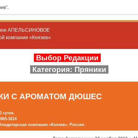
ев".
бное АПЕЛЬСИНОВОЕ
ой компании «Князев»
Выбор Редакции
Категория:
Пряники
КИ С АРОМАТОМ ДЮШЕС
0 суток.
4065-1614
Кондитерская компания «Князев». Россия.