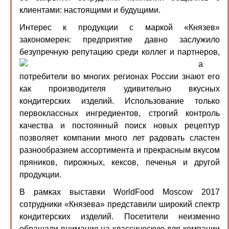
клиентами: настоящими и будущими.
Интерес к продукции с маркой «Князев»
закономерен: предприятие давно заслужило
безупречную репутацию среди коллег и па
ртнеров,
а
потребители во многих регионах России знают его
как производителя удивительно вку
сных
кондитерских изделий. Использование только
первоклассных ингредиентов, строгий контроль
качества и постоянный поиск новых рецептур
позволяет компании много лет радовать сластен
разнообразием ассортимента и прекрасным вкусом
пряников, пирожных, кексов, печенья и другой
продукции.
В рамках выставки WorldFood Moscow 2017
сотрудники «Князева» представили широкий спектр
кондитерских изделий. Посетители неизменно
обращали внимание на классическую для компании