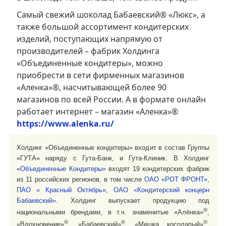
Самый свежий шоколад Бабаевский® «Люкс», а
также большой ассортимент кондитерских
изделий, поступающих напрямую от
производителей – фабрик Холдинга
«Объединенные кондитеры», можно
приобрести в сети фирменных магазинов
«Аленка»®, насчитывающей более 90
магазинов по всей России. А в формате онлайн
работает интернет – магазин «Аленка»®
https://www.alenka.ru/
Холдинг «Объединенные кондитеры» входит в состав Группы
«ГУТА» наряду с Гута-Банк, и Гута-Клиник. В Холдинг
«Объединенные Кондитеры»
входят 19 кондитерских фабрик
из 11 российских регионов, в том числе
ОАО «РОТ ФРОНТ»
,
ПАО « Красный Октябрь»
,
ОАО «Кондитерский концерн
Бабаевский»
. Холдинг выпускает продукцию под
®
национальными брендами, в т.ч. знаменитые «Алёнка»
,
®
®
®
«Вдохновение»
, «Бабаевский»
, «Мишка косолапый»
,