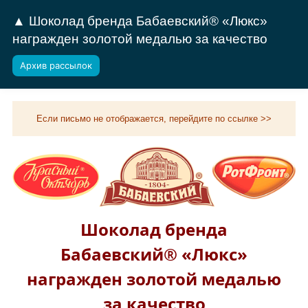
▲ Шоколад бренда Бабаевский® «Люкс»
награжден золотой медалью за качество
Архив рассылок
Если письмо не отображается, перейдите по ссылке >>
Шоколад бренда
Бабаевский® «Люкс»
награжден золотой медалью
за качество