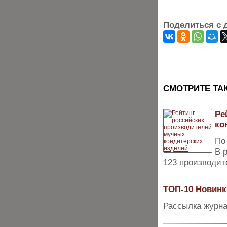
Поделиться с 
CМОТРИТЕ ТА
Ре
ко
По
В 
123 производит
ТОП-10 Новинк
Рассылка журна