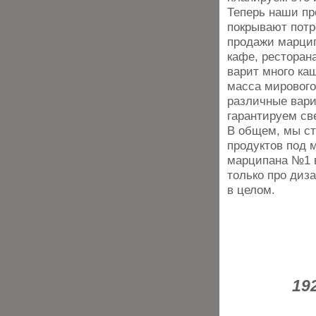
Теперь наши пр
покрывают потр
продажи марцип
кафе, ресторан
варит много ка
масса мирового
различные вари
гарантируем св
В общем, мы ст
продуктов под 
марципана №1 в 
только про диз
в целом.
19