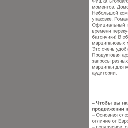
Фишка Grondard
моментов. Домо
Небольшой комп
упаковке. Рома
Официальный по
времени переку
батончики! В об
марципановых 
Это очень удобн
Продуктовая ар
запросы разных
марципан для к
аудитории.
– Чтобы вы на
продвижении 
– Основная сло
отличие от Евр
– популярное, 