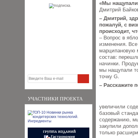
«Мы нащупали 
Дмитрий Байков
– Дмитрий, здр
пожалуй, с виз
происходит, ч
– Вопрос в ябл
изменения. Все
марципановую 
состав: перешл
начинки. Проду
мы нащупали то
точку G.
– Расскажите 
УЧАСТНИКИ ПРОЕКТА
увеличили соде
базовый станда
содержанию, мы
закупили допол
только расшири