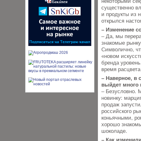
некоторыми сек
существенно вл
и продукты из 
открылся насто
– Изменение с
– Да, мы перер
знакомые рынку
Символично, чт
«новом искусст
бренда уровень.
время расцвета
– Наверное, в 
выйдет много
– Безусловно. 
новинку: марци
продаж запусти
российского ры
коньячными, ро
хорошо знакомы
шоколаде.
– Как изменили