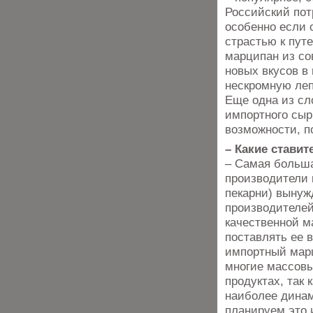
Российский пот
особенно если 
страстью к путе
марципан из со
новых вкусов в
нескромную леп
Еще одна из сл
импортного сыр
возможности, по
– Какие стави
– Самая больша
производители 
пекарни) вынуж
производителей
качественной 
поставлять ее 
импортный марц
многие массовы
продуктах, так
наиболее динам
планируем это 