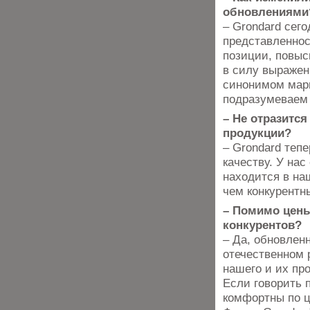
обновлениям
– Grondard сег
представленнос
позиции, повыс
в силу выражен
синонимом марц
подразумеваем 
– Не отразитс
продукции?
– Grondard теп
качеству. У нас
находится в на
чем конкурентн
– Помимо цены
конкурентов?
– Да, обновлен
отечественном 
нашего и их пр
Если говорить 
комфортны по це