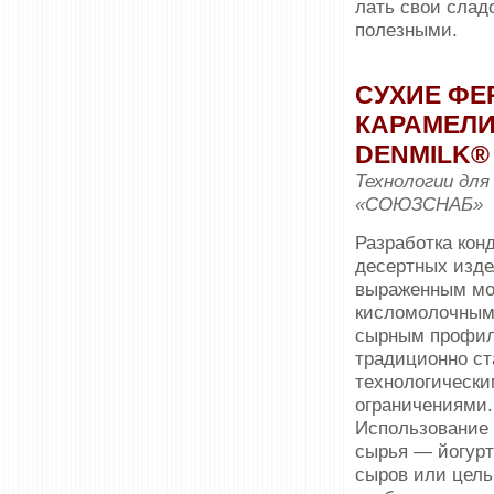
лать свои слад
полезными.
СУХИЕ ФЕ
КАРАМЕЛ
DENMILK
Технологии дл
«СОЮЗСНАБ»
Разработка кон
десертных изде
выраженным мо
кисломолочным
сырным профи
традиционно ст
технологическ
ограничениями.
Использование 
сырья — йогурта
сыров или цель