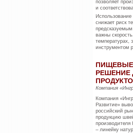
позволяет прои
и соответствов
Использование 
снижает риск те
предсказуемым 
важны скорость
темпера­турах,
инструментом р
ПИЩЕВЫЕ 
РЕШЕНИЕ 
ПРОДУКТ
Компания «Инг
Компания «Инг
Развитие» вы­в
российский рын
продукцию швей
производителя
– ли­нейку нат