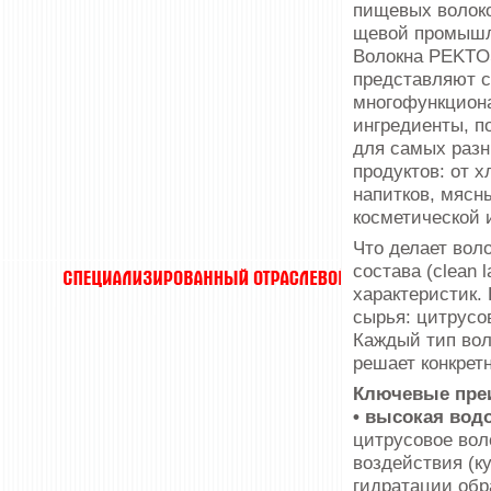
пищевых волоко
щевой промышл
Волокна PEKT
представляют 
многофункцион
ингредиенты, 
для самых разн
продуктов: от х
напитков, мяс­н
косметической 
Что делает вол
состава (clean 
характеристик.
сырья: цитрусо
Каждый тип вол
решает конкрет
Ключевые пре
• высокая во
цитрусовое вол
воздействия (ку
гидратации обр