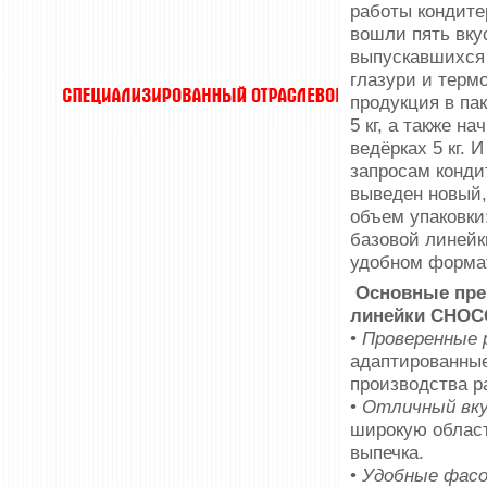
работы кондите
вошли пять вку
вы­пускавшихся
глазури и терм
продукция в па
5 кг, а также н
ведёрках 5 кг. 
запросам конди
выведен новый,
объем упаковки
базовой линейк
удобном формат
Основные пре
линейки CHOC
•
Проверенные 
адапти­рованны
производства р
•
Отличный вку
широкую област
выпечка.
•
Удобные фасо