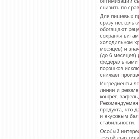
оптимизации сы
снизить по сра
Для пищевых п
сразу нескольк
обогащают рец
сохраняя витам
холодильном хр
месяцев) и зна
(до 6 месяцев)
федеральными т
порошков исклю
снижает произв
Ингредиенты ле
линии и рекоме
конфет, вафель,
Рекомендуемая 
продукта, что 
и вкусовым бал
стабильности.
Особый интерес
сухой сыр типа