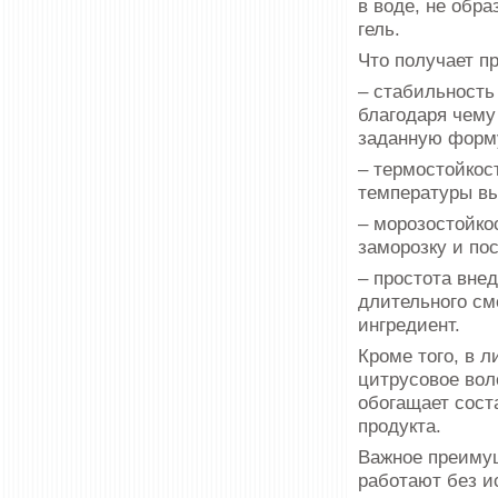
в воде, не обра
гель.
Что получает п
– стабильность 
благо­даря чему
заданную форм
– термостойкос
температуры вы
– морозостойко
заморозку и п
– простота внед
длительного см
ингредиент.
Кроме того, в 
цитрусовое воло
обогащает сост
продукта.
Важное преиму
работают без и