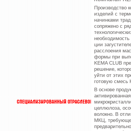
Производство к
изделий с тер
начинками трад
сопряжено с ря
технологически
необходимость 
ции загустителе
расслоения мас
формы при вып
KEMA CLUB пре
решение, котор
уйти от этих пр
готовую смесь
В основе продук
активированная
микрокристалл
целлюлоза, ос
волокно. В отл
МКЦ, требующе
предваритель­н