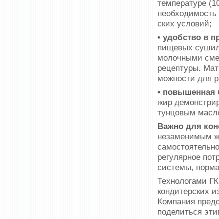
температуре (1
необходимость 
ских условий;
• удобство в п
пищевых сушил­
молочными сме
рецептуры. Мат
можности для р
• повышенная 
жир демонстри­
тунцовым масло
Важно для кон
незаменимым жи
самостоятельно
регулярное пот
системы, норма
Технологами ГК
кондитерских и
Компания предо
поделиться эти