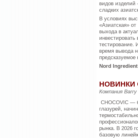
видов изделий 
сладких азиатск
В условиях выс
«Азиатская» от
выхода в актуа
инвестировать 
тестирование. 
время вывода н
предсказуемое 
Nord Ingredien
НОВИНКИ 
Компания Barry 
CHOCOVIC — б
глазурей, на­чи
термостабильно
профессионалов
рынка. В 2026 
базовую линейк