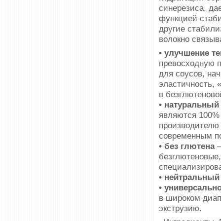
синерезиса, да
функцией стаби
другие стабили
волокно связыва
• улучшение т
превосходную п
для соусов, нач
эластичность, 
в безглютеново
• натуральный
являются 100% 
производителю 
современным п
• без глютена
–
безглютеновые,
специализирова
• нейтральный
• универсальн
в широком диап
экструзию.