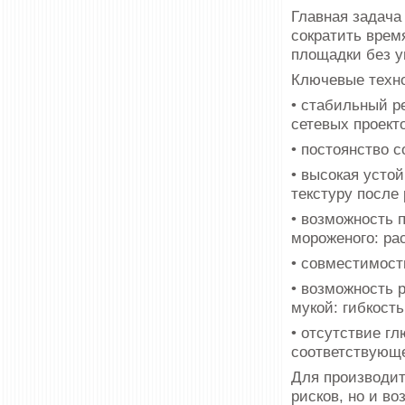
Главная задача
сократить врем
площадки без у
Ключевые техно
• стабильный ре
сетевых проекто
• постоянство с
• высокая усто
текстуру после
• возможность 
мороженого: ра
• совместимость
• возможность р
мукой: гибкост
• отсутствие г
соответствующе
Для производит
рисков, но и в