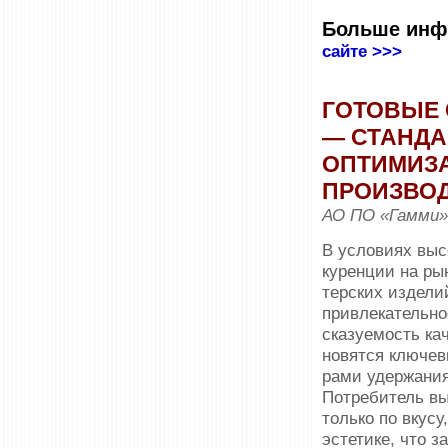
Больше инф
сайте >>>
ГОТОВЫЕ 
— СТАНДА
ОПТИМИЗ
ПРОИЗВО
АО ПО «Гамми»
В условиях выс
куренции на ры
терских издели
привлекательно
сказуемость кач
новятся ключев
рами удержания
Потребитель вы
только по вкусу,
эсте­тике, что з