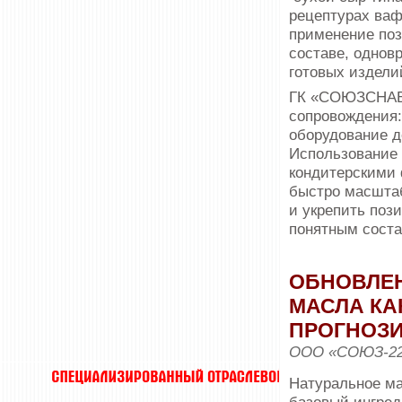
рецептурах ваф
применение поз
составе, однов
готовых издели
ГК «СОЮЗСНАБ»
сопровождения:
оборудование д
Использование
кондитерскими
быстро масштаб
и укрепить поз
понятным соста
ОБНОВЛЕН
МАСЛА КА
ПРОГНОЗ
ООО «СОЮЗ-2
Натуральное ма