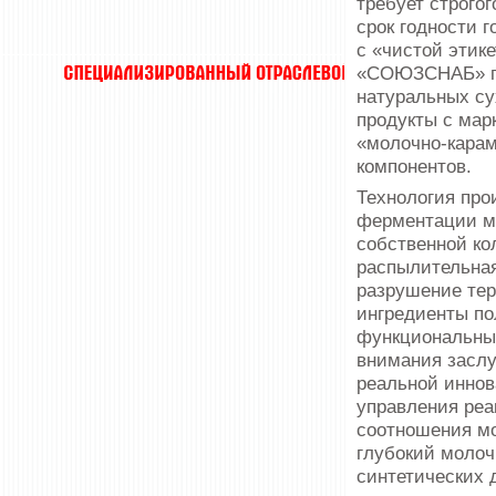
требует строго
срок годности г
с «чистой этик
«СОЮЗСНАБ» пр
натуральных с
продукты с мар
«молочно-карам
компонентов.
Технология про
ферментации мо
собственной ко
распылительная
разрушение тер
ингредиенты по
функциональные
внимания засл
реальной иннов
управления реа
соотношения мо
глубокий молоч
синтетических 