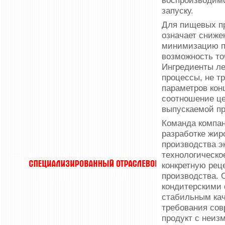
воспроизводимо
запуску.
Для пищевых п
означает сниже
минимизацию пр
возможность то
Ингре­диенты л
процессы, не т
параметров кон
соотношение це
выпускаемой пр
Команда компан
разработке жир
производства э
технологическо
конкретную рец
производства. 
кондитерскими 
стабильным кач
требования сов
продукт с неиз