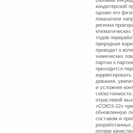
базо­вый ингре
кондитерской п
однако его физ
показатели нап
региона произр
климатических 
тодов перерабо
природная вари
приводит к кол
химических пок
партии к партии
приходится пер
корректировать
дования, увели
и усложняя кон
себестоимости. 
отраслевой вы
«СОЮЗ-22» пре
обновлен­ную л
составом и про
разработанных 
потери качества