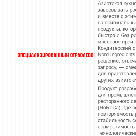
Азиатская кухн
завоевывать ро
и вместе с этим
на оригинальны
продукты, кото
быстро и без ри
массовое произ
Кондитерский о
Nord Ingredient
решение, отве
запросу, — сме
для приготовле
других азиатск
Продукт разраб
для про­мышлен
ресторанного с
(HoReCa), где 
повторяемость 
стабильность с
совместимость 
технологически