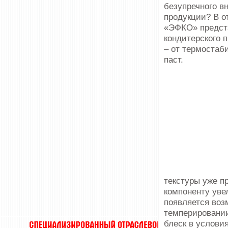
без­упречного 
продук­ции? В о
«ЭФКО» предста
кондитерского 
– от термостаб
паст.
текстуры уже п
компоненту уве
появляется во
темперировании
блеск в усло­в