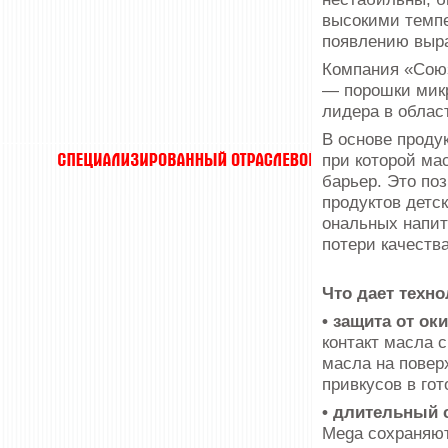
высокими темпе
появлению выра
Компания «Союз
— порошки микр
лидера в облас
В основе проду
при которой ма
барьер. Это по
продуктов детс
ональных напит
потери качества
Что дает техн
• защита от ок
контакт масла 
масла на повер
привкусов в гот
• длительный 
Mega сохра­няю