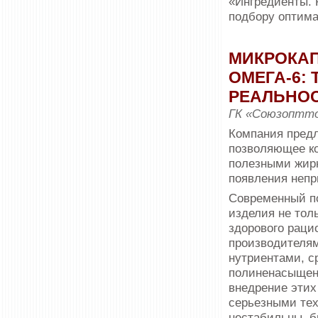
«Ингредиенты. 
подбору оптимал
МИКРОКАП
ОМЕГА-6:
РЕАЛЬНО
ГК «Союзоптт
Компания предл
позволяющее к
полезными жирн
появления непр
Современный по
изделия не толь
здорового раци
производителя
нутриен­тами, 
полиненасыщенн
внедрение этих
серьезными тех
нестабильны, б