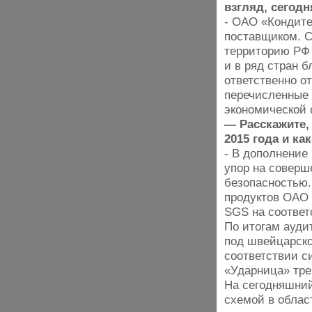
взгляд, сегод
- ОАО «Кондит
поставщиком. С
территорию РФ 
и в ряд стран 
ответственно о
перечисленные 
экономической 
— Расскажите,
2015 года и к
- В дополнение
упор на соверш
безопасностью
продуктов ОАО
SGS на соотве
По итогам ауди
под швейцарско
соответствии 
«Ударница» тре
На сегодняшний
схемой в облас