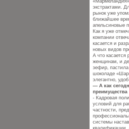
«Мармеландия»
экстрактами. Д
рынок уже упо
ближайшее вре
апельсиновые п
Как я уже отме
компании отвеч
касается и раз
новых видов про
А что касается
женщинам, и де
зефир, пастила
шоколаде «Шарм
элегантно, удоб
— А как сегод
преимущества 
- Кадровая пол
условий для ра
частности, пре
профессиональн
системы настав
квалификации, 