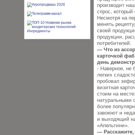
производит наш
спрос, который
Несмотря на пе
менять рецепту
своей продукци
продукции, рас
потребителей.
— Что из ассо
карточкой фаб
день демонст
- Наверное, не
легких сладосте
пробовал зефир
визитная карто
стоим на мест
натуральными с
более популярн
завоюют и нед
и выходящий на
«Апельтини».
— Расскажите,