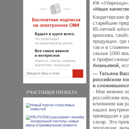
КФ «Ударница»
«Наше качеств
Кондитерская ф
старейшее пред
85-летний юбил
креатива, свой
продукции, где 
так и в слажен
свыше 1000 кв
и профессионал
Ананьевой,
исп
— Татьяна Васи
российском ко
в сложившихся
- Мое мнение н
УЧАСТНИКИ ПРОЕКТА
российском кон
влиянием как р
наших внутренн
приведшая к уд
сахар. Это прив
продукции, вкл