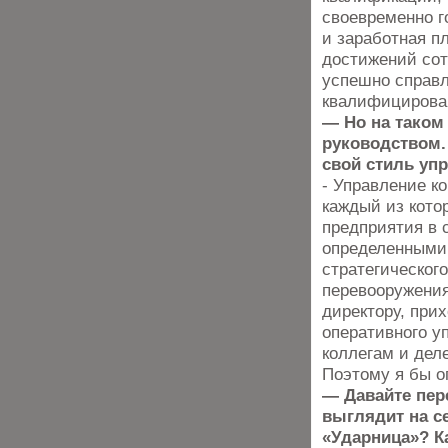
своевременно г
и заработная п
достижений сот
успешно справл
квалифицирова
— Но на таком
руководством.
свой стиль уп
- Управление к
каждый из кото
предприятия в 
определенными
стратегическог
перевооружения
директору, при
оперативного у
коллегам и дел
Поэтому я бы о
— Давайте пер
выглядит на с
«Ударница»? К