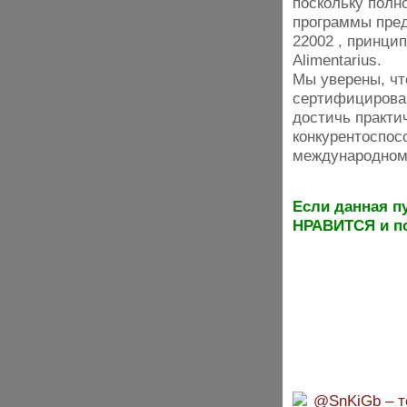
поскольку полн
программы пред
22002 , принци
Alimentarius.
Мы уверены, чт
сертифицирован
достичь практи
конкурентоспос
международном
Если данная п
НРАВИТСЯ и по