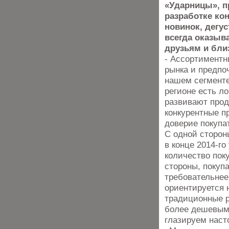
«Ударницы», п
разработке ко
новинок, дегу
всегда оказыв
друзьям и бли
- Ассортиментн
рынка и предпо
нашем сегменте
регионе есть л
развивают прод
конкурентные п
доверие покупа
С одной сторон
в конце 2014-г
количество пок
стороны, покуп
требовательнее
ориентируется 
традиционные р
более дешевым
глазируем нас