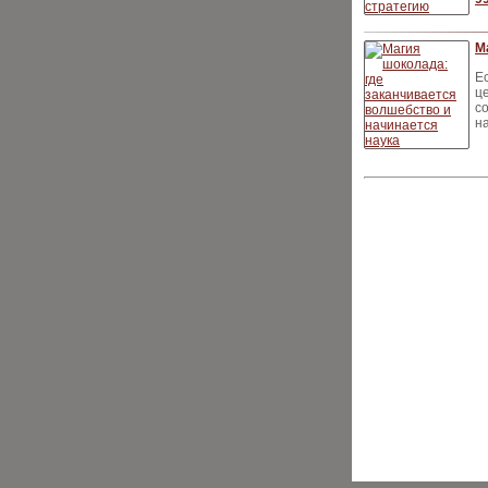
М
Е
ц
с
н