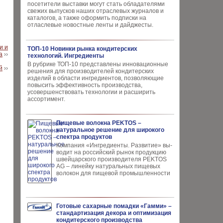
посетители выставки могут стать обладателями
свежих выпусков наших отраслевых журналов и
каталогов, а также оформить подписки на
отласлевые новостные ленты и дайджесты.
и и
ТОП-10 Новинки рынка кондитерских
а
››
технологий. Ингредиенты
В рубрике ТОП-10 представлены инновационные
й
››
решения для производителей кондитерских
изделий в области ингредиентов, позволяющие
повысить эффективность производства,
усовершенствовать технологии и расширить
ассортимент.
Пищевые волокна PEKTOS –
натуральное решение для широкого
спектра продуктов
Компания «Ингредиенты. Развитие» вы­
водит на российский рынок продукцию
швей­царского производителя PEKTOS
AG – ли­нейку натуральных пищевых
волокон для пи­щевой промышленности
Готовые сахарные помадки «Гамми» –
стандартизация декора и оптимизация
кондитерского производства