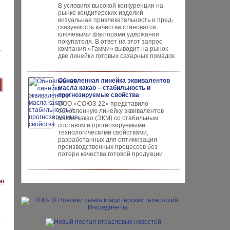
В условиях высокой кон­куренции на
рынке конди­терских изделий
визуальная привлекательность и пред­
сказуемость качества ста­новятся
ключевыми факто­рами удержания
покупателя. В ответ на этот запрос
компания «Гамми» выводит на рынок
две линейки готовых сахарных помадок
Обновленная линейка эквивалентов
масла какао – стабильность и
прогнозируемые свойства
ООО «СОЮЗ-22» представило
обновлен­ную линейку эквивалентов
масла ка­као (ЭКМ) со стабильным
составом и прогнозируемыми
технологическими свойствами,
разработанных для опти­мизации
производственных процес­сов без
потери качества готовой про­дукции
ую