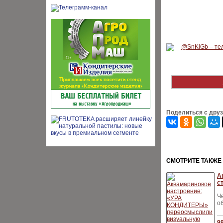
Поделиться с дру
CМОТРИТЕ ТАКЖЕ
А
с
Ч
о
9