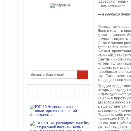
— в удобном форм
Почему такие прост
Дело в том, что пр
дарит ощущение без
помогает поднять н
С точки зрения раз
десерта это настоя
бисквит, пропитан
начинкой, становит
Светлый бисквит им
который служит ид
сладкого или кисло
перебивает его, с
вкус. Такое сочетан
традиционного чае
Продукт представл
который подходит и
УЧАСТНИКИ ПРОЕКТА
индивидуального уп
240 г — 8 пирожных 
десертом можно нас
а еще останется, ч
друзьями или колле
Подарите себе вкус
пирожными KOVIS —
ароматная клубничн
уютный вкус, к кот