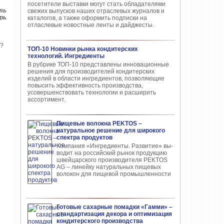
посетители выставки могут стать обладателями
ть
свежих выпусков наших отраслевых журналов и
рь
каталогов, а также оформить подписки на
отласлевые новостные ленты и дайджесты.
и?
ТОП-10 Новинки рынка кондитерских
технологий. Ингредиенты
В рубрике ТОП-10 представлены инновационные
решения для производителей кондитерских
изделий в области ингредиентов, позволяющие
повысить эффективность производства,
усовершенствовать технологии и расширить
ассортимент.
Пищевые волокна PEKTOS –
натуральное решение для широкого
спектра продуктов
Компания «Ингредиенты. Развитие» вы­
водит на российский рынок продукцию
швей­царского производителя PEKTOS
AG – ли­нейку натуральных пищевых
волокон для пи­щевой промышленности
Готовые сахарные помадки «Гамми» –
стандартизация декора и оптимизация
кондитерского производства