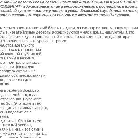
чтобы намазать его на батон? Компания «РАМЕНСКИЙ КОНДИТЕРСКИЙ
КОМБИНАТ» вдохновилась этими воспоминаниями и постарались вложи
в каждый кусочек частичку тепла и уюта. Знакомый вкус детства тепе
ате бисквитных пирожных KOVIS 240 г с джемом из спелой клубники.
ые сочетания, как светлый бисквит и джем, до сих пор остаются популярным
остые, незатейливые десерты ассоциируются у нас с домашним уютом, а это
опасности и душевного тепла. Это своего рода комфортная еда, которая
астроение и снизить уровень стресса.
работки идеального
щая находка: пористый
ный влажной клубничной
ся мягким и нежным.
еет нейтральный вкус,
еальным фоном для
-сладкого джема и не
оздавая сбалансированный
ие — классика для
пития.
ен в удобном формате,
 для семейного, и для
отребления. В упаковке
по 30 г. Это практично:
ладиться самому в дороге,
тобы поделиться с
гами.
 детства с бисквитными
 нежный бисквит,
ая начинка и тот самый
орому хочется возвращаться