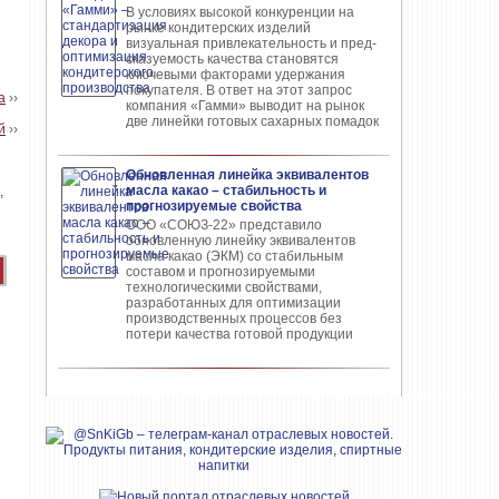
В условиях высокой кон­куренции на
рынке конди­терских изделий
визуальная привлекательность и пред­
сказуемость качества ста­новятся
ключевыми факто­рами удержания
покупателя. В ответ на этот запрос
а
››
компания «Гамми» выводит на рынок
две линейки готовых сахарных помадок
й
››
Обновленная линейка эквивалентов
масла какао – стабильность и
прогнозируемые свойства
ООО «СОЮЗ-22» представило
обновлен­ную линейку эквивалентов
масла ка­као (ЭКМ) со стабильным
составом и прогнозируемыми
технологическими свойствами,
разработанных для опти­мизации
производственных процес­сов без
потери качества готовой про­дукции