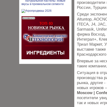
производители 
России, Турции
Среди экспонент
Altuntop, AOCNO
ITECA, J4, JAC,
Sarmasik, Unife
фирма Восход, 
Интеграл+, Кле
Триал Маркет, 
выставке также
Краснодарского 
Впервые за нес
такие компании,
Ситуация в отр
производства р
рынка, другие -
новых игроков 
Moscow | Conf
посетители уви
так и новых игр