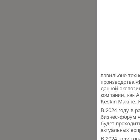
павильоне техн
производства
«
данной экспози
компании, как A
Keskin Makine, 
В 2024 году в 
бизнес-форум
будет проходит
актуальных воп
В 2024 году то