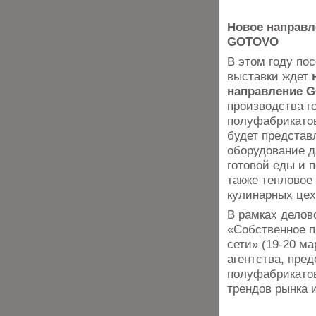
Новое направл
GOTOVO
В этом году по
выставки ждет
направление 
производства г
полуфабрикатов
будет представ
оборудование д
готовой еды и 
также тепловое
кулинарных цех
В рамках дело
«Собственное п
сети» (19-20 м
агентства, пре
полуфабрикатов
трендов рынка 