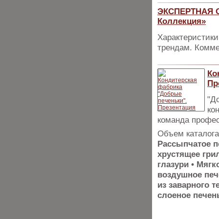
ЭКСПЕРТНАЯ О
Коллекция»
Характеристики
трендам. Комме
Ко
Пр
"Д
ко
команда профес
Объем каталога
Рассыпчатое п
хрустящее гри
глазури • Мягк
воздушное пече
из заварного т
слоеное печен