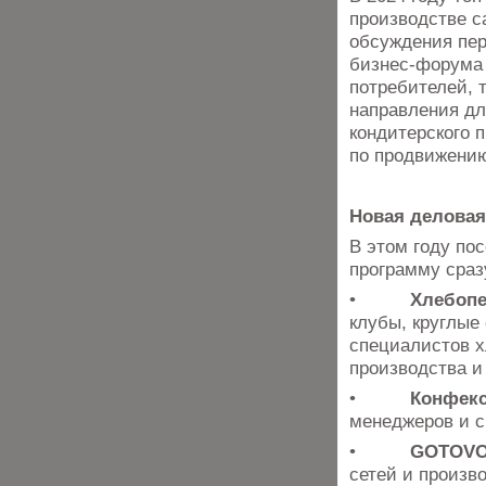
производстве с
обсуждения пер
бизнес-форума 
потребителей, 
направления дл
кондитерского 
по продвижени
Новая деловая
В этом году по
программу сраз
•
Хлебопе
клубы, круглые
специалистов х
производства и
•
Конфекс
менеджеров и с
•
GOTOVO
сетей и произв