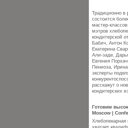
Традиционно в 
состоится боле
мастер-классо
мэтров хлебопе
кондитерской о
Бабич, Антон К
Екатерина Свар
Али-заде, Дарь
Евгения Порхач
Пениоза, Ирина
эксперты поде
конкурентоспос
расскажут о но
кондитерских и
Готовим высок
Moscow | Conf
Хлебопекарная 
хватает квалиф