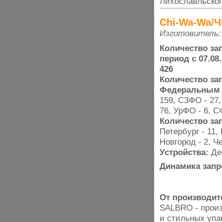
Лихославльског
Chi-Wa-Wa/Ч
Изготовитель:
Количество за
период с 07.08.
426
Количество за
Федеральным 
159, СЗФО - 27
76, УрФО - 6, С
Количество за
Петербург - 11,
Новгород - 2, Ч
Устройства:
Де
Динамика запр
От производит
SALBRO - произ
и стильных упа