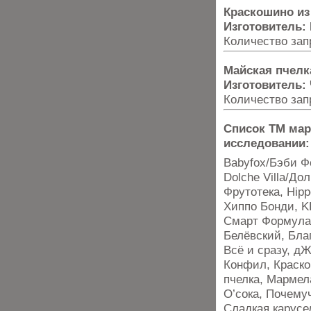
Краскошино и
Изготовитель:
Количество запр
Майская пчелк
Изготовитель:
Количество запр
Список ТМ мар
исследовании:
Babyfox/Бэби Ф
Dolche Villa/Д
Фрутотека, Hipp
Хиппо Бонди, K
Смарт Формула,
Белёвский, Бла
Всё и сразу, д
Конфил, Краско
пчелка, Мармел
О’сока, Почему
Сладкая карусе