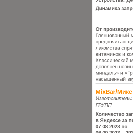
Устройства:
Де
Динамика запр
От производит
Глянцованный 
предпочитающим
лакомства спря
витаминов и ко
Классический м
дополнен новин
миндаль» и «Гр
насыщенный вку
MixBar/Микс
Изготовитель:
ГРУПП
Количество за
в Яндексе за п
07.08.2023 по
06.09.2023 – 29