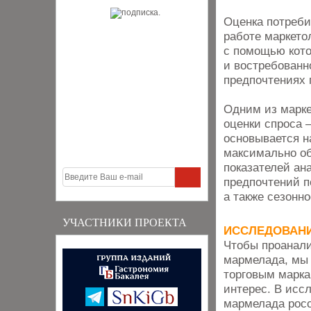
Оценка потреби
работе маркето
с помощью кото
и востребованн
предпочтениях 
Одним из марке
оценки спроса 
основывается н
максимально о
показателей ан
предпочтений п
а также сезонно
УЧАСТНИКИ ПРОЕКТА
ИССЛЕДОВАН
Чтобы проанали
мармелада, мы 
торговым марка
интерес. В исс
мармелада росс