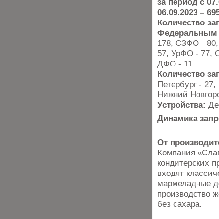
за период с 07.
06.09.2023 – 69
Количество за
Федеральным 
178, СЗФО - 80
57, УрФО - 77, 
ДФО - 11
Количество за
Петербург - 27,
Нижний Новгород
Устройства:
Де
Динамика запр
От производит
Компания «Слав
кондитерских п
входят классич
мармеладные до
производство ж
без сахара.