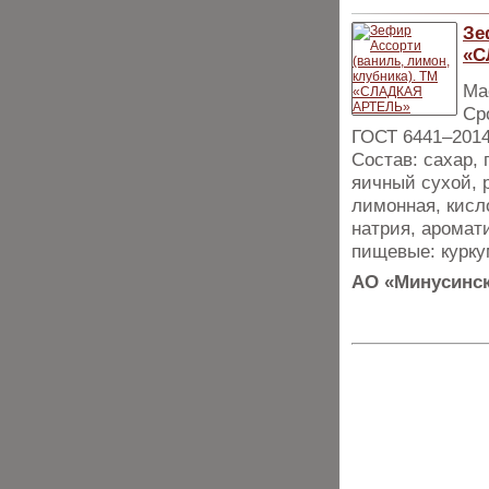
Зе
«С
Мас
Ср
ГОСТ 6441–201
Состав: сахар,
яичный сухой, 
лимонная, кисл
натрия, аромат
пищевые: курку
АО «Минусинск