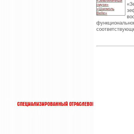
«З
зе
во
функциональног
соответствующе