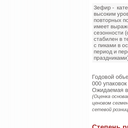
Зефир - кате
высоким уро
повторных по
имеет выраж
сезонности (
стабилен в т
с пиками в о
период и пер
праздниками)
Годовой объе
000 упаковок
Ожидаемая вы
(Оценка основа
ценовом сегмен
сетевой розниц
Степень р