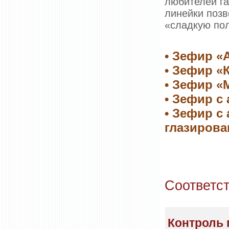
любителей га
линейки поз
«сладкую пол
• Зефир «
• Зефир «
• Зефир «
• Зефир с
• Зефир с
глазиров
Соответс
Контроль 