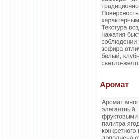
традиционно
Поверхность
характерным
Текстура во
нажатия быс
соблюдении 
зефира отли
белый, клуб
светло-желто
Аромат
Аромат мног
элегантный,
фруктовыми 
палитра яго
конкретного 
дополнена о