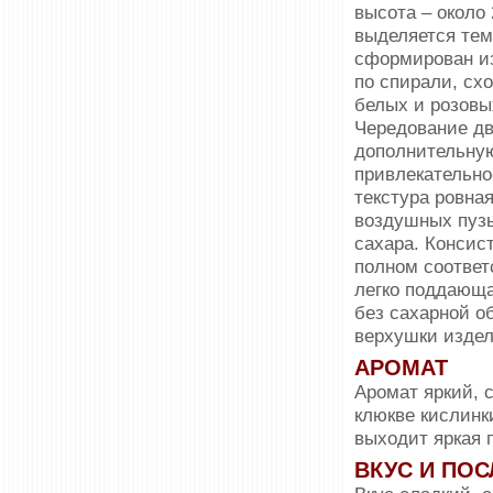
высота – около
выделяется тем,
сформирован и
по спирали, сх
белых и розовы
Чередование дв
дополнительну
привлекательно
текстура ровная
воздушных пузы
сахара. Консис
полном соответ
легко поддающа
без сахарной о
верхушки издел
АРОМАТ
Аромат яркий, 
клюкве кислинк
выходит яркая 
ВКУС И ПО