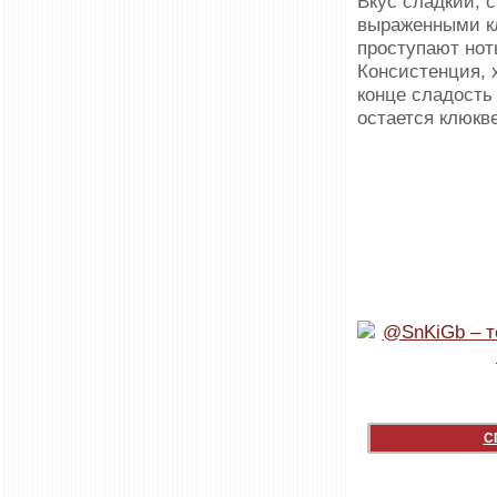
Вкус сладкий, 
выраженными кл
проступают нот
Консистенция, 
конце сладость
остается клюкв
С