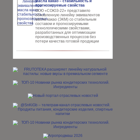
масла какао – стабильность и
прогнозируемые свойства
ООО «СОЮЗ-22» представило
обновлен­ную линейку эквивалентов
масла ка­као (ЭКМ) со стабильным
составом и прогнозируемыми
технологическими свойствами,
разработанных для опти­мизации
производственных процес­сов без
потери качества готовой про­дукции