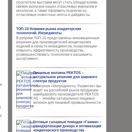
посетители выставки могут стать обладателями
свежих выпусков наших отраслевых журналов и
каталогов, а также оформить подписки на
отласлевые новостные ленты и дайджесты.
ТОП-10 Новинки рынка кондитерских
технологий. Ингредиенты
В рубрике ТОП-10 представлены инновационные
решения для производителей кондитерских
изделий в области ингредиентов, позволяющие
повысить эффективность производства,
усовершенствовать технологии и расширить
ассортимент.
Пищевые волокна PEKTOS –
натуральное решение для широкого
спектра продуктов
ая
Компания «Ингредиенты. Развитие» вы­
водит на российский рынок продукцию
швей­царского производителя PEKTOS
AG – ли­нейку натуральных пищевых
волокон для пи­щевой промышленности
,
ь
Готовые сахарные помадки «Гамми» –
й
стандартизация декора и оптимизация
кондитерского производства