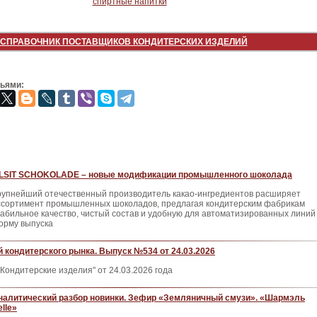
СПРАВОЧНИК ПОСТАВЩИКОВ КОНДИТЕРСКИХ ИЗДЕЛИЙ
зьями:
ILSIT SCHOKOLADE – новые модификации промышленного шоколада
рупнейший отечественный произ­водитель какао-ингредиентов расши­ряет
ссортимент промышленных шо­коладов, предлагая кондитерским фа­брикам
табильное качество, чистый состав и удобную для автоматизиро­ванных линий
орму выпуска
 кондитерского рынка. Выпуск №534 от 24.03.2026
Кондитерские изделия" от 24.03.2026 года
налитический разбор новинки. Зефир «Земляничный смузи». «Шармэль
lle»