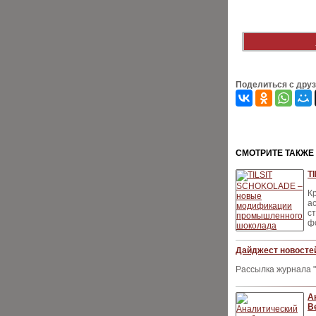
Поделиться с дру
CМОТРИТЕ ТАКЖЕ
T
К
а
с
ф
Дайджест новостей
Рассылка журнала "
А
Be