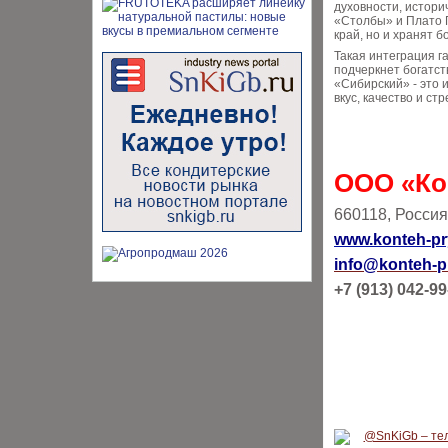
духовности, истори
«Столбы» и Плато 
край, но и хранят 
Такая интеграция г
подчеркнет богатст
«Сибирский» - это 
вкус, качество и с
ООО «Ко
660118, Россия,
www.konteh-pr
info@konteh-p
+7 (913) 042-99