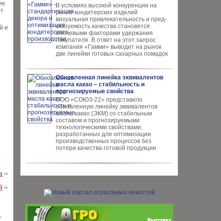
ие
В условиях высокой кон­куренции на
ют
рынке конди­терских изделий
визуальная привлекательность и пред­
сказуемость качества ста­новятся
й и
ключевыми факто­рами удержания
покупателя. В ответ на этот запрос
компания «Гамми» выводит на рынок
две линейки готовых сахарных помадок
Обновленная линейка эквивалентов
масла какао – стабильность и
прогнозируемые свойства
ООО «СОЮЗ-22» представило
обновлен­ную линейку эквивалентов
масла ка­као (ЭКМ) со стабильным
составом и прогнозируемыми
технологическими свойствами,
разработанных для опти­мизации
производственных процес­сов без
потери качества готовой про­дукции
а
››
й
››