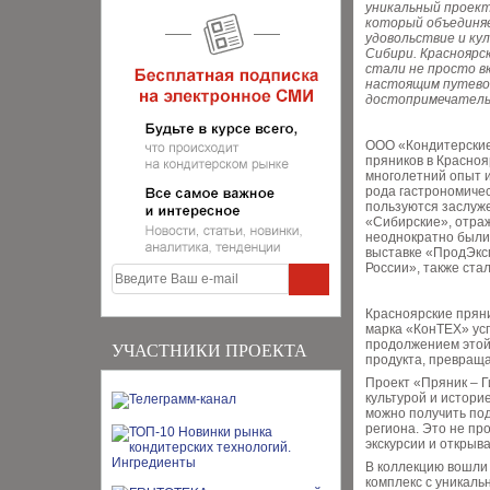
уникальный проект
который объединя
удовольствие и ку
Сибири. Красноярс
стали не просто в
настоящим путево
достопримечатель
ООО «Кондитерские
пряников в Красноя
многолетний опыт 
рода гастрономичес
пользуются заслуже
«Сибирские», отраж
неоднократно были
выставке «ПродЭксп
России», также ст
Красноярские пряни
марка «КонТЕХ» усп
продолжением этой
УЧАСТНИКИ ПРОЕКТА
продукта, превраща
Проект «Пряник – 
культурой и истори
можно получить по
региона. Это не пр
экскурсии и открыва
В коллекцию вошли 
комплекс с уникал