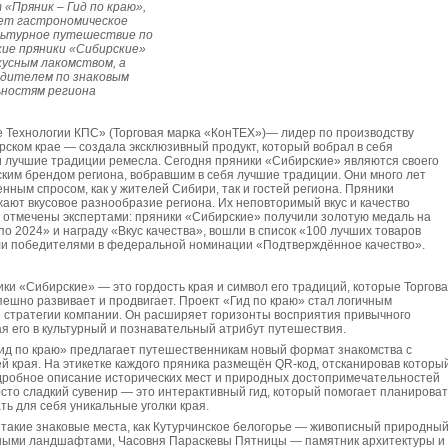
 «Пряник – Гид по краю»,
ет гастрономическое
льтурное путешествие по
кие пряники «Сибирские»
кусным лакомством, а
дителем по знаковым
ностям региона
 Технологии КПС» (Торговая марка «КонТЕХ»)— лидер по производству
рском крае — создала эксклюзивный продукт, который вобрал в себя
и лучшие традиции ремесла. Сегодня пряники «Сибирские» являются своего
ким брендом региона, вобравшим в себя лучшие традиции. Они много лет
нным спросом, как у жителей Сибири, так и гостей региона. Пряники
ают вкусовое разнообразие региона. Их неповторимый вкус и качество
 отмечены экспертами: пряники «Сибирские» получили золотую медаль на
о 2024» и награду «Вкус качества», вошли в список «100 лучших товаров
али победителями в федеральной номинации «Подтверждённое качество».
ки «Сибирские» — это гордость края и символ его традиций, которые Торгов
ешно развивает и продвигает. Проект «Гид по краю» стал логичным
 стратегии компании. Он расширяет горизонты восприятия привычного
я его в культурный и познавательный атрибут путешествия.
Гид по краю» предлагает путешественникам новый формат знакомства с
ей края. На этикетке каждого пряника размещён QR-код, отсканировав который
дробное описание исторических мест и природных достопримечательностей
осто сладкий сувенир — это интерактивный гид, который помогает планироват
ть для себя уникальные уголки края.
такие знаковые места, как Кутурчинское белогорье — живописный природны
ьными ландшафтами, Часовня Параскевы Пятницы — памятник архитектуры и