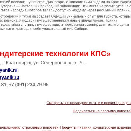
ческий поселок Шушенское, Дивногорск с живописными видами на Красноярск
Путорана — настоящий природный заповедник. Эти места не только украша
богатое наследие, которое теперь доступно каждому через необычный пряник.
астрономии и туризма создаёт будущий уникальный опыт для туриста, которы
во региона, и подарит путешественникам новые впечатления. Пряник
и идеальный спутник в путешествии, и прекрасный сувенир для тех, кто ценит
тремится открыть для себя удивительный мир Сибири.
ндитерские технологии КПС»
 г. Красноярск, ул. Северное шоссе, 5г.
yanik.ru
ryanik.ru
-81, +7 (391) 234-79-95
Смотреть все последние статьи и новости раздел
Подписаться на рассылку новосте