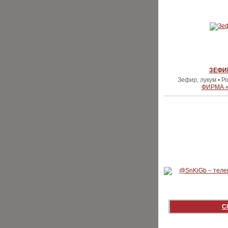
ЗЕФИ
Зефир, лукум • Р
ФИРМА 
С