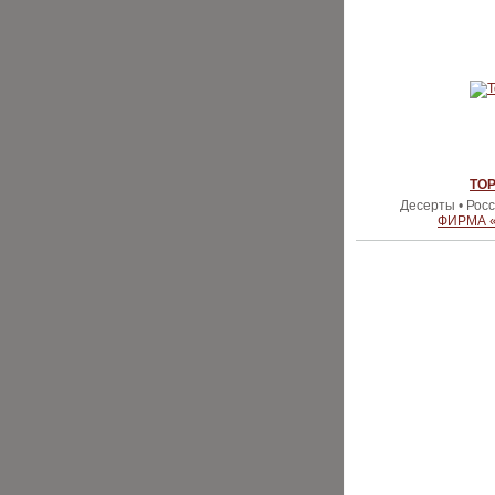
ТО
Десерты • Рос
ФИРМА 