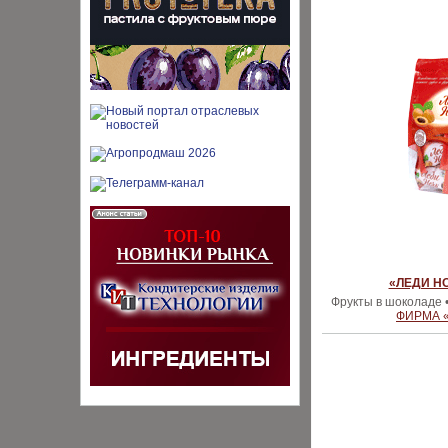
«ЛЕДИ НО
Фрукты в шоколаде 
ФИРМА 