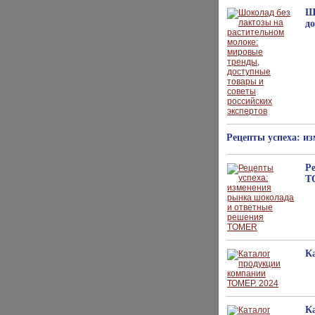
Ш
д
Рецепты успеха: 
Р
T
К
К