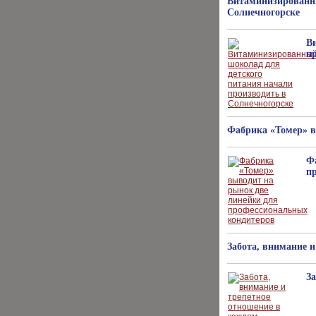
Витаминизированны
Солнечногорске
В
п
Фабрика «Томер» в
Ф
п
Забота, внимание и
За