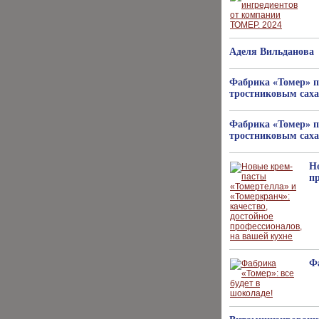
Аделя Вильданова
Фабрика «Томер» п
тростниковым саха
Фабрика «Томер» п
тростниковым саха
Н
п
Фа