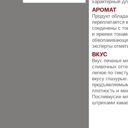
характерный дл
АРОМАТ
Продукт облада
переплетается 
соединены с то
и яркими тонам
обволакивающе
эксперты отмет
ВКУС
Вкус печенья м
сливочных отте
легкое по текс
вкусу глазурью
предъявляемым 
плотность и ми
Послевкусие мя
штрихами какао