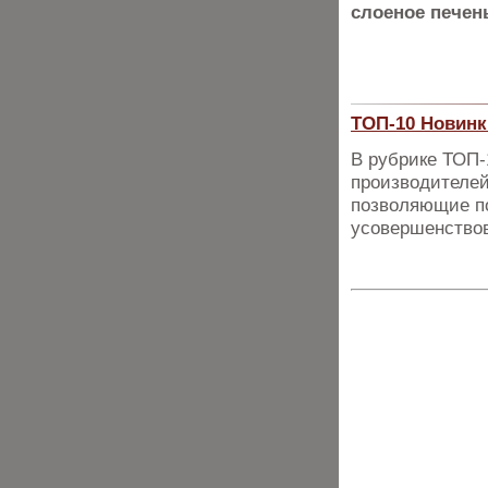
слоеное печен
ТОП-10 Новинк
В рубрике ТОП
производителей
позволяющие п
усовершенствов