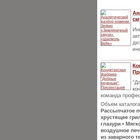
Ан
см
Ин
ак
ди
ин
Ко
Пр
"Д
ко
команда профес
Объем каталога
Рассыпчатое п
хрустящее гри
глазури • Мягк
воздушное пече
из заварного т