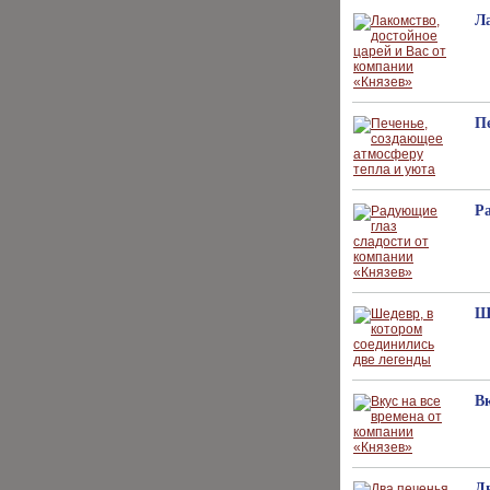
Ла
П
Р
Ш
Вк
Д