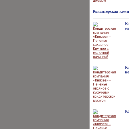
Кондитерская комп
Ко
м
К
к
К