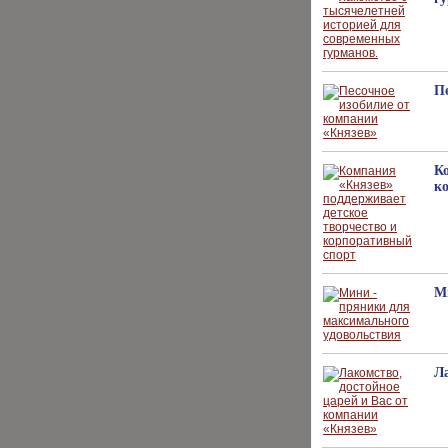
П
К
к
М
Ла