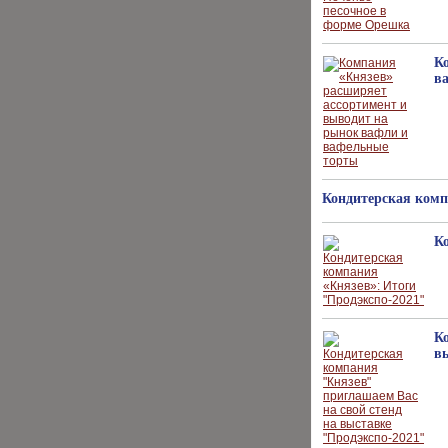
К
в
Кондитерская комп
К
К
в