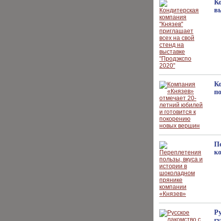
К
в
К
п
П
к
Р
г