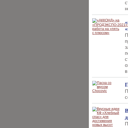
с
н
«
П
п
з
п
с
о
в
П
П
с
В
д
П