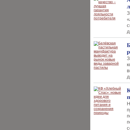
л
З
«
с
д
Б
р
З
к
в
д
К
п
Н
п
п
п
с