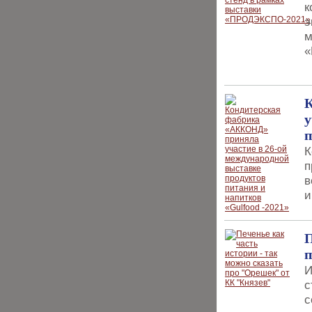
к
э
м
«
у
п
К
п
в
и
П
п
И
с
с