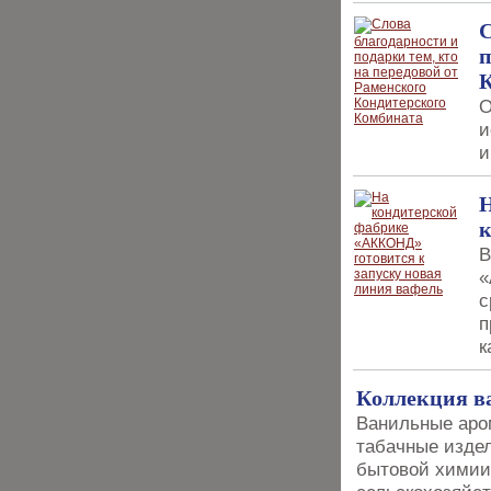
С
п
О
и
и
Н
к
В
«
с
п
к
Коллекция в
Ванильные аро
табачные изде
бытовой химии