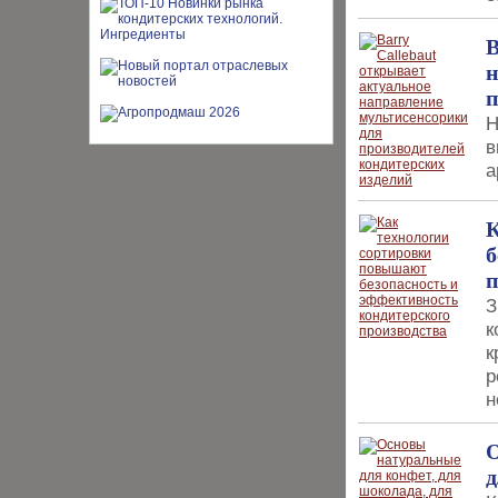
B
н
п
Н
в
а
К
б
п
З
к
к
р
н
О
д