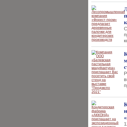
п
к
С
п
к
К
м
с
P
в
п
н
1