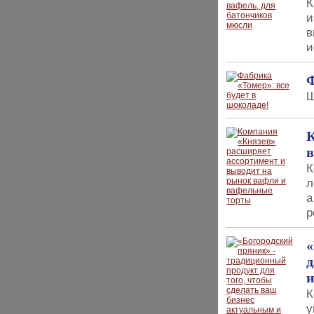
К
и
в
и
Ф
Ш
К
в
К
л
а
р
«
д
К
у