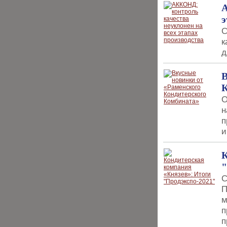
А
э
С
к
д
В
О
н
п
и
К
"
С
П
м
п
п