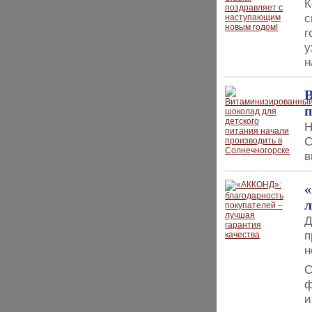
К
с
г
у
н
В
п
Н
С
в
«
л
Д
п
н
С
ф
и