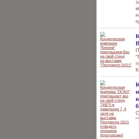
з
м
н
п
К
В
П
"
г
К
К
н
в
б
О
"