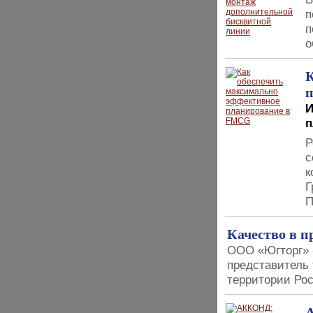
п
п
о
К
И
п
Р
с
к
Г
П
Качество в п
ООО «Югторг» 
представитель 
территории Ро
А