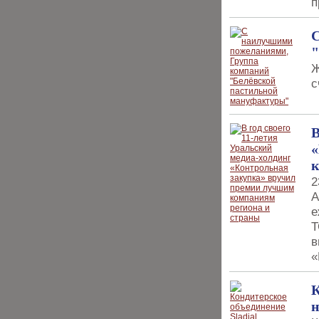
п
С
"
Ж
с
В
«
к
2
А
е
Т
в
«
К
н