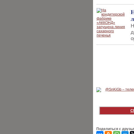
Н
л
Н
д
о
С
Поделиться с друзь