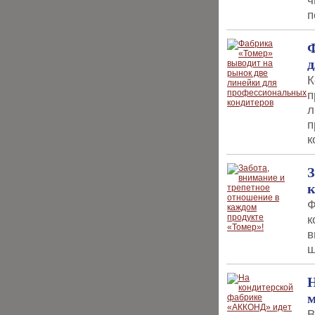
ч
п
Ф
д
К
п
л
п
к
З
к
Ф
к
в
ш
Н
м
В