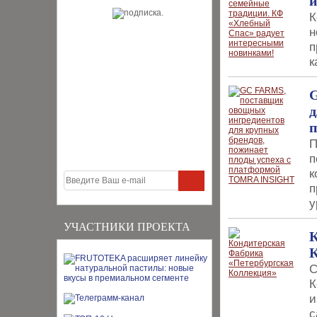
и
К
н
п
к
G
д
П
п
к
п
у
УЧАСТНИКИ ПРОЕКТА
К
С
К
и
с