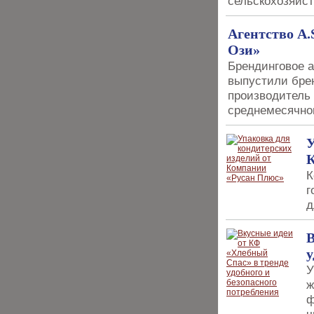
сельскохозяйс
Агентство A
Ози»
Брендинговое 
выпустили бре
производитель
среднемесячног
У
К
К
г
д
В
у
У
ж
ф