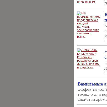
г
К
п
К
н
р
п
«
с
«
д
п
Ванильные а
Эффективность
технолога, в пе
свойства арома